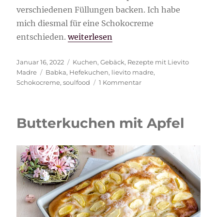
verschiedenen Füllungen backen. Ich habe
mich diesmal für eine Schokocreme
„Babka mit Schokocreme“
entschieden.
weiterlesen
Veröffentlicht
Kategorien
Januar 16, 2022
Kuchen
,
Gebäck
,
Rezepte mit Lievito
am
Schlagwörter
Madre
Babka
,
Hefekuchen
,
lievito madre
,
zu
Schokocreme
,
soulfood
1 Kommentar
Babka
mit
Schokocreme
Butterkuchen mit Apfel