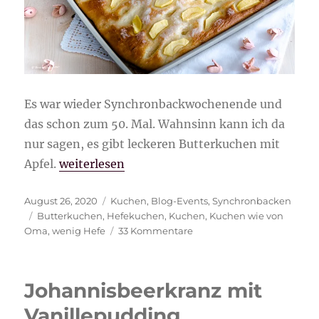
Es war wieder Synchronbackwochenende und
das schon zum 50. Mal. Wahnsinn kann ich da
nur sagen, es gibt leckeren Butterkuchen mit
„Butterkuchen mit Apfel“
Apfel.
weiterlesen
Veröffentlicht
Kategorien
August 26, 2020
Kuchen
,
Blog-Events
,
Synchronbacken
am
Schlagwörter
Butterkuchen
,
Hefekuchen
,
Kuchen
,
Kuchen wie von
zu
Oma
,
wenig Hefe
33 Kommentare
Butterkuchen
mit
Apfel
Johannisbeerkranz mit
Vanillepudding