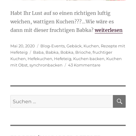
Habt Ihr Lust auf so einen richtigen luftig
weichen, wattigen Kuchen???…Wie wäre es
„fruchtige Babk
dann mit dieser fruchtigen Babka?
weiterlesen
Veröffentlicht
Kategorien
Mai 20, 2020
Blog-Events
,
Gebäck
,
Kuchen
,
Rezepte mit
am
Schlagwörter
Hefeteig
Baba
,
Babka
,
Bobka
,
Brioche
,
fruchtiger
Kuchen
,
Hefekuchen
,
Hefeteig
,
Kuchen backen
,
Kuchen
zu
mit Obst
,
synchronbacken
43 Kommentare
fruchtige
Babka
SU
Suche
nach: