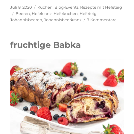
Veröffentlicht
Kategorien
Juli 8, 2020
Kuchen
,
Blog-Events
,
Rezepte mit Hefeteig
am
Schlagwörter
Beeren
,
Hefekranz
,
Hefekuchen
,
Hefeteig
,
zu
Johannisbeeren
,
Johannisbeerkranz
7 Kommentare
Johanni
mit
Vanille
fruchtige Babka