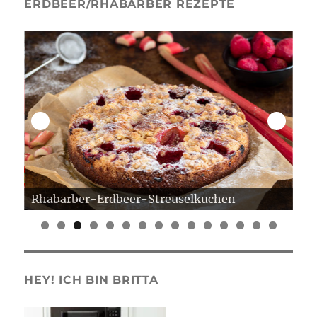
ERDBEER/RHABARBER REZEPTE
Rhabarber-Erdbeer-Streuselkuchen
Er
0
1
2
3
4
5
HEY! ICH BIN BRITTA