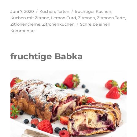
Veröffentlicht
Kategorien
Schlagwörter
Juni 7, 2020
Kuchen
,
Torten
fruchtiger Kuchen
,
am
Kuchen mit Zitrone
,
Lemon Curd
,
Zitronen
,
Zitronen Tarte
,
Zitronencreme
,
Zitronenkuchen
Schreibe einen
zu
Kommentar
cremige
Zitronen-
Tarte
fruchtige Babka