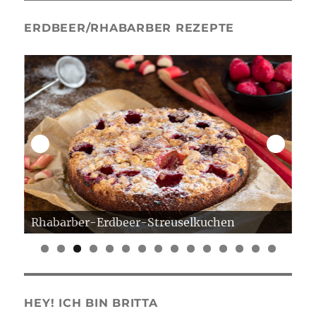
ERDBEER/RHABARBER REZEPTE
Rhabarber-Erdbeer-Streuselkuchen
Er
0
1
2
3
4
5
HEY! ICH BIN BRITTA