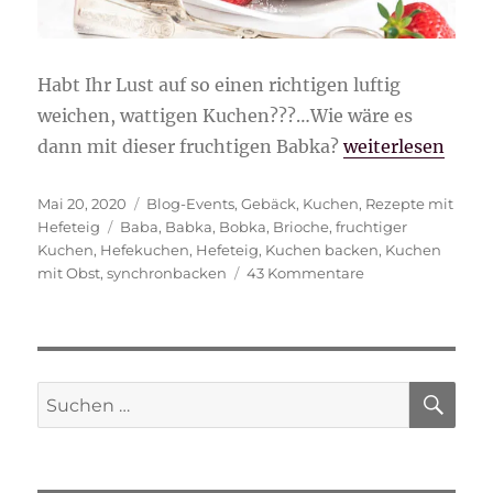
Habt Ihr Lust auf so einen richtigen luftig
weichen, wattigen Kuchen???…Wie wäre es
„fruchtige Babk
dann mit dieser fruchtigen Babka?
weiterlesen
Veröffentlicht
Kategorien
Mai 20, 2020
Blog-Events
,
Gebäck
,
Kuchen
,
Rezepte mit
am
Schlagwörter
Hefeteig
Baba
,
Babka
,
Bobka
,
Brioche
,
fruchtiger
Kuchen
,
Hefekuchen
,
Hefeteig
,
Kuchen backen
,
Kuchen
zu
mit Obst
,
synchronbacken
43 Kommentare
fruchtige
Babka
SU
Suche
nach: