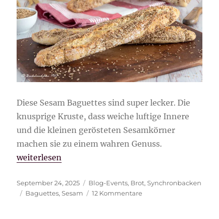
Diese Sesam Baguettes sind super lecker. Die
knusprige Kruste, dass weiche luftige Innere
und die kleinen gerösteten Sesamkörner
machen sie zu einem wahren Genuss.
„Sesam Baguettes“
weiterlesen
Veröffentlicht
Kategorien
September 24, 2025
Blog-Events
,
Brot
,
Synchronbacken
am
Schlagwörter
zu
Baguettes
,
Sesam
12 Kommentare
Sesam
Baguettes