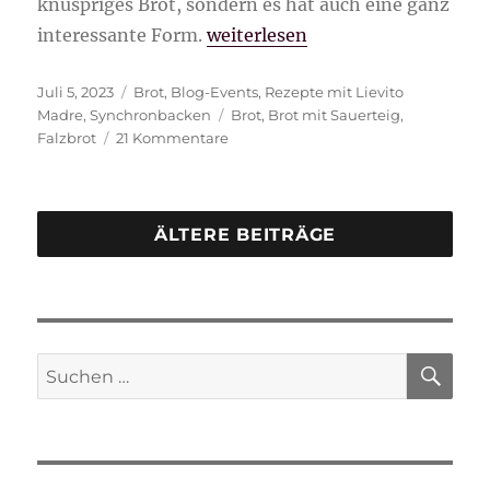
knuspriges Brot, sondern es hat auch eine ganz
„Falzbrot“
interessante Form.
weiterlesen
Veröffentlicht
Kategorien
Juli 5, 2023
Brot
,
Blog-Events
,
Rezepte mit Lievito
am
Schlagwörter
Madre
,
Synchronbacken
Brot
,
Brot mit Sauerteig
,
zu
Falzbrot
21 Kommentare
Falzbrot
ÄLTERE BEITRÄGE
SU
Suche
nach: