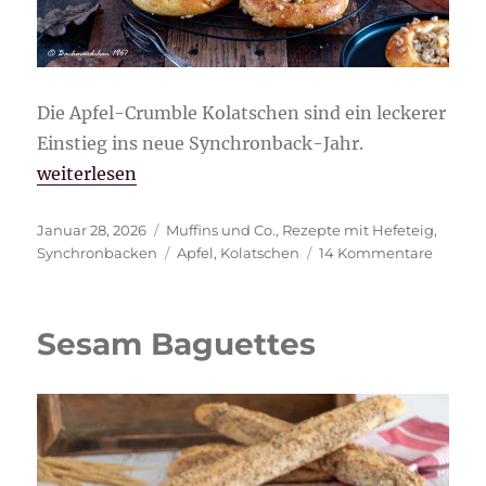
Die Apfel-Crumble Kolatschen sind ein leckerer
Einstieg ins neue Synchronback-Jahr.
„Apfel-Crumble Kolatschen“
weiterlesen
Veröffentlicht
Kategorien
Januar 28, 2026
Muffins und Co.
,
Rezepte mit Hefeteig
,
am
Schlagwörter
zu
Synchronbacken
Apfel
,
Kolatschen
14 Kommentare
Apfel-
Crumb
Kolats
Sesam Baguettes