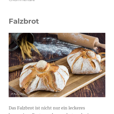
Kanellängd-
schwedisches
Zimtbrot
Falzbrot
Das Falzbrot ist nicht nur ein leckeres