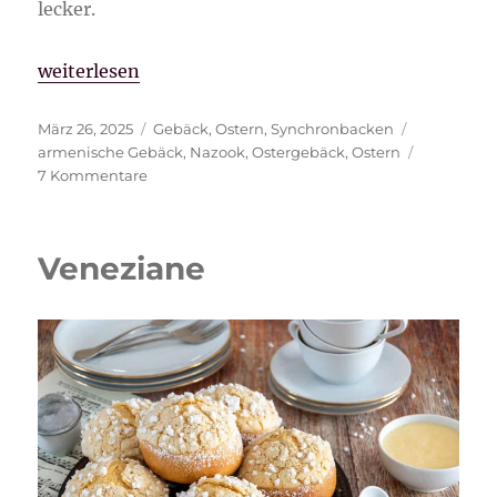
lecker.
„Nazook“
weiterlesen
Veröffentlicht
Kategorien
Schlagwört
März 26, 2025
Gebäck
,
Ostern
,
Synchronbacken
am
armenische Gebäck
,
Nazook
,
Ostergebäck
,
Ostern
zu
7 Kommentare
Nazook
Veneziane