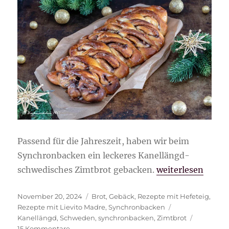
Passend für die Jahreszeit, haben wir beim
Synchronbacken ein leckeres Kanellängd-
„Kanellängd-sch
schwedisches Zimtbrot gebacken.
weiterlesen
Veröffentlicht
Kategorien
November 20, 2024
Brot
,
Gebäck
,
Rezepte mit Hefeteig
,
am
Schlagwörter
Rezepte mit Lievito Madre
,
Synchronbacken
Kanellängd
,
Schweden
,
synchronbacken
,
Zimtbrot
zu
15 Kommentare