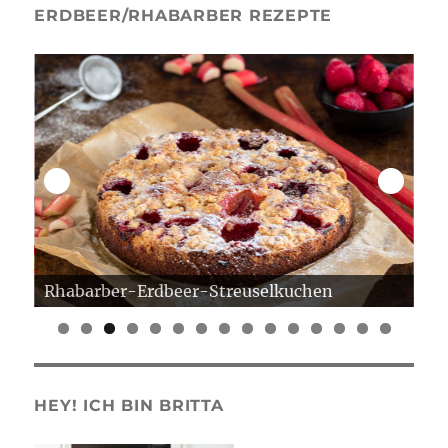
ERDBEER/RHABARBER REZEPTE
Rhabarber-Erdbeer-Streuselkuchen
Er
0
1
2
3
4
5
HEY! ICH BIN BRITTA