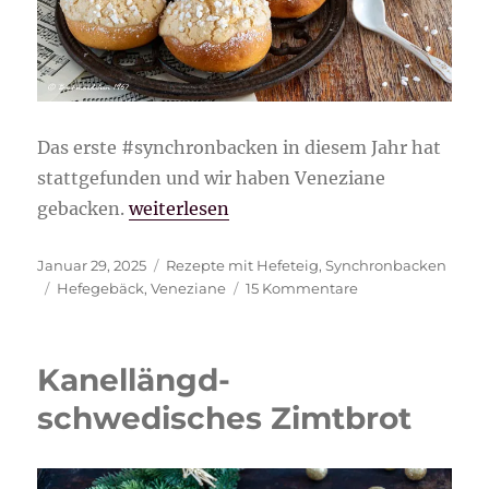
Das erste #synchronbacken in diesem Jahr hat
stattgefunden und wir haben Veneziane
„Veneziane“
gebacken.
weiterlesen
Veröffentlicht
Kategorien
Januar 29, 2025
Rezepte mit Hefeteig
,
Synchronbacken
am
Schlagwörter
zu
Hefegebäck
,
Veneziane
15 Kommentare
Veneziane
Kanellängd-
schwedisches Zimtbrot