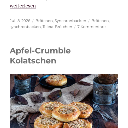
„Telera-Brötchen“
weiterlesen
Veröffentlicht
Kategorien
Schlagwörter
Juli 8, 2026
Brötchen
,
Synchronbacken
Brötchen
,
am
zu
synchronbacken
,
Telera-Brötchen
7 Kommentare
Telera-
Brötchen
Apfel-Crumble
Kolatschen