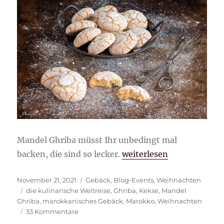
Mandel Ghriba müsst Ihr unbedingt mal
„Mandel-Ghriba“
backen, die sind so lecker.
weiterlesen
Veröffentlicht
Kategorien
November 21, 2021
Gebäck
,
Blog-Events
,
Weihnachten
am
Schlagwörter
die kulinarische Weltreise
,
Ghriba
,
Kekse
,
Mandel
Ghriba
,
marokkanisches Gebäck
,
Marokko
,
Weihnachten
zu
33 Kommentare
Mandel-