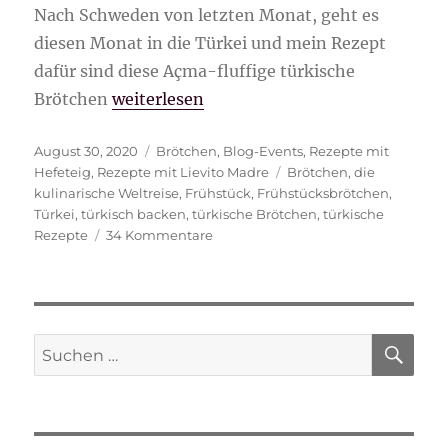
Nach Schweden von letzten Monat, geht es
diesen Monat in die Türkei und mein Rezept
dafür sind diese Açma-fluffige türkische
„Açma-fluffige türkische Brötchen“
Brötchen
weiterlesen
Veröffentlicht
Kategorien
August 30, 2020
Brötchen
,
Blog-Events
,
Rezepte mit
am
Schlagwörter
Hefeteig
,
Rezepte mit Lievito Madre
Brötchen
,
die
kulinarische Weltreise
,
Frühstück
,
Frühstücksbrötchen
,
Türkei
,
türkisch backen
,
türkische Brötchen
,
türkische
zu
Rezepte
34 Kommentare
Açma-
fluffige
türkische
Brötchen
SU
Suche
nach: