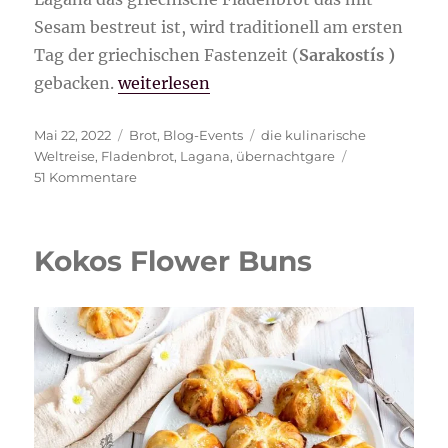
Sesam bestreut ist, wird traditionell am ersten
Tag der griechischen Fastenzeit (
Sarakostís )
„Lagana – griechisches Fladenbrot“
gebacken.
weiterlesen
Veröffentlicht
Kategorien
Schlagwörter
Mai 22, 2022
Brot
,
Blog-Events
die kulinarische
am
Weltreise
,
Fladenbrot
,
Lagana
,
übernachtgare
zu
51 Kommentare
Lagana
–
griechisches
Kokos Flower Buns
Fladenbrot