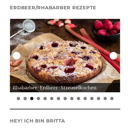
ERDBEER/RHABARBER REZEPTE
Rhabarber-Erdbeer-Streuselkuchen
Er
0
1
2
3
4
5
HEY! ICH BIN BRITTA