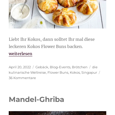
Liebt Ihr Kokos, dann solltet Ihr mal diese
leckeren Kokos Flower Buns backen.
„Kokos Flower Buns“
weiterlesen
Veröffentlicht
Kategorien
Schlagwörter
April 20, 2022
Gebäck
,
Blog-Events
,
Brötchen
die
am
kulinarische Weltreise
,
Flower Buns
,
Kokos
,
Singapur
zu
36 Kommentare
Kokos
Flower
Buns
Mandel-Ghriba