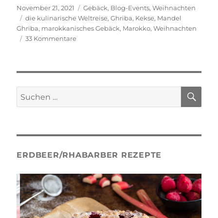
Veröffentlicht
Kategorien
November 21, 2021
Gebäck
,
Blog-Events
,
Weihnachten
am
Schlagwörter
die kulinarische Weltreise
,
Ghriba
,
Kekse
,
Mandel
Ghriba
,
marokkanisches Gebäck
,
Marokko
,
Weihnachten
zu
33 Kommentare
Mandel-
Ghriba
SU
Suche
nach:
ERDBEER/RHABARBER REZEPTE