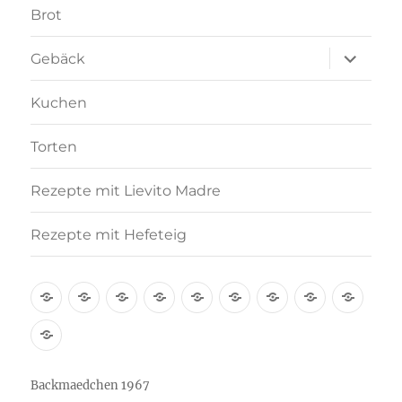
Brot
Unterme
Gebäck
anzeigen
Kuchen
Torten
Rezepte mit Lievito Madre
Rezepte mit Hefeteig
Über
Rezept-
Kooperation
Brötchen
Brot
Gebäck
Kuchen
Torten
Reze
mich
Index
mit
Rezepte
A-
Lievi
mit
Z
Madr
Hefeteig
Backmaedchen 1967