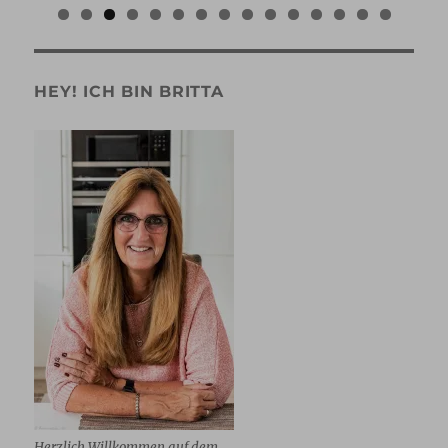
0
1
2
3
4
5
HEY! ICH BIN BRITTA
Herzlich Willkommen auf dem