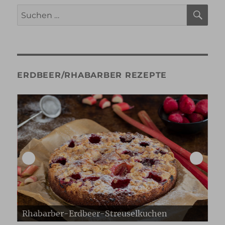
SU
Suche
nach:
ERDBEER/RHABARBER REZEPTE
Erdbeer Gugelhupf
Er