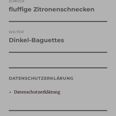
ZURÜCK
fluffige Zitronenschnecken
Vorheriger
Beitrag:
WEITER
Dinkel-Baguettes
Nächster
Beitrag:
DATENSCHUTZERKLÄRUNG
Datenschutzerklärung