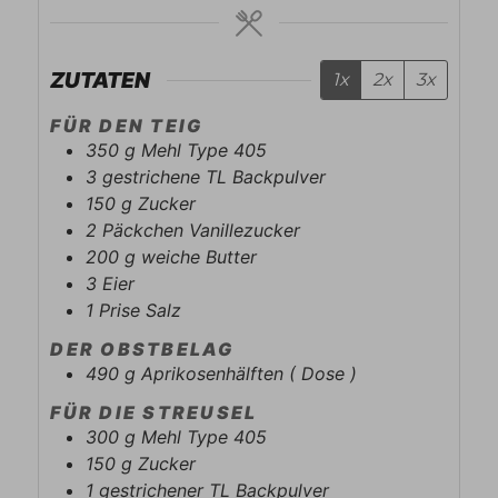
ZUTATEN
1x
2x
3x
FÜR DEN TEIG
350
g
Mehl Type 405
3
gestrichene TL
Backpulver
150
g
Zucker
2
Päckchen
Vanillezucker
200
g
weiche Butter
3
Eier
1
Prise
Salz
DER OBSTBELAG
490
g
Aprikosenhälften ( Dose )
FÜR DIE STREUSEL
300
g
Mehl Type 405
150
g
Zucker
1
gestrichener TL
Backpulver