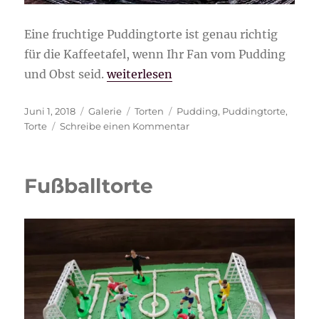
Eine fruchtige Puddingtorte ist genau richtig
für die Kaffeetafel, wenn Ihr Fan vom Pudding
„Fruchtige Puddingtorte“
und Obst seid.
weiterlesen
Veröffentlicht
Format
Kategorien
Schlagwörter
Juni 1, 2018
Galerie
Torten
Pudding
,
Puddingtorte
,
am
zu
Torte
Schreibe einen Kommentar
Fruchtige
Puddingtorte
Fußballtorte