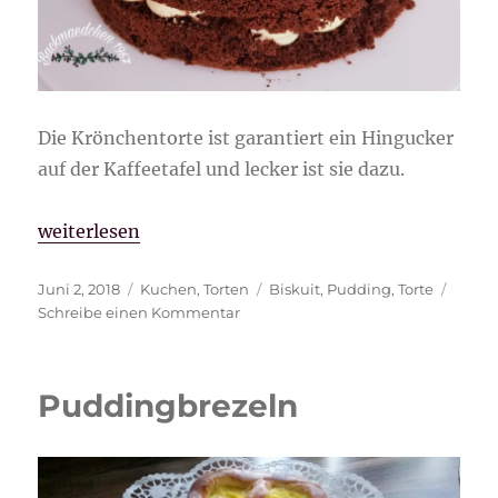
Die Krönchentorte ist garantiert ein Hingucker
auf der Kaffeetafel und lecker ist sie dazu.
„Krönchentorte“
weiterlesen
Veröffentlicht
Kategorien
Schlagwörter
Juni 2, 2018
Kuchen
,
Torten
Biskuit
,
Pudding
,
Torte
am
zu
Schreibe einen Kommentar
Krönchentorte
Puddingbrezeln