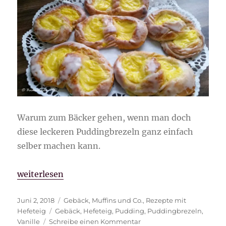
Warum zum Bäcker gehen, wenn man doch
diese leckeren Puddingbrezeln ganz einfach
selber machen kann.
„Puddingbrezeln“
weiterlesen
Veröffentlicht
Kategorien
Juni 2, 2018
Gebäck
,
Muffins und Co.
,
Rezepte mit
am
Schlagwörter
Hefeteig
Gebäck
,
Hefeteig
,
Pudding
,
Puddingbrezeln
,
zu
Vanille
Schreibe einen Kommentar