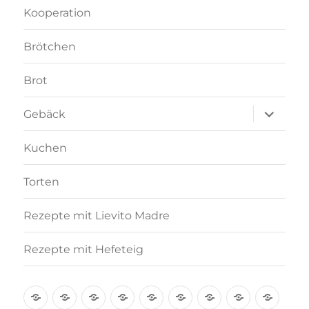
Kooperation
Brötchen
Brot
Unterme
Gebäck
anzeigen
Kuchen
Torten
Rezepte mit Lievito Madre
Rezepte mit Hefeteig
Über
Rezept-
Kooperation
Brötchen
Brot
Gebäck
Kuchen
Torten
Reze