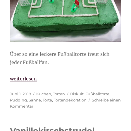
Über so eine leckere Fußballtorte freut sich
jeder Fußballfan.
„Fußballtorte“
weiterlesen
Veröffentlicht
Kategorien
Schlagwörter
Juni 1, 2018
Kuchen
,
Torten
Biskuit
,
Fußballtorte
,
am
Pudding
,
Sahne
,
Torte
,
Tortendekoration
Schreibe einen
zu
Kommentar
Fußballtorte
Vanillekirschstrudel