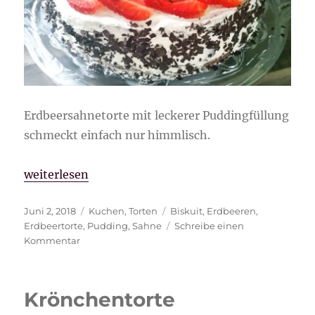
Erdbeersahnetorte mit leckerer Puddingfüllung
schmeckt einfach nur himmlisch.
„Erdbeersahnetorte“
weiterlesen
Veröffentlicht
Kategorien
Schlagwörter
Juni 2, 2018
Kuchen
,
Torten
Biskuit
,
Erdbeeren
,
am
Erdbeertorte
,
Pudding
,
Sahne
Schreibe einen
zu
Kommentar
Erdbeersahnetorte
Krönchentorte