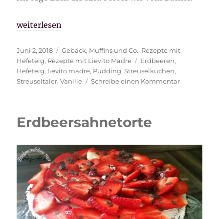
„gefüllte Streuseltaler“
weiterlesen
Veröffentlicht
Kategorien
Juni 2, 2018
Gebäck
,
Muffins und Co.
,
Rezepte mit
am
Schlagwörter
Hefeteig
,
Rezepte mit Lievito Madre
Erdbeeren
,
Hefeteig
,
lievito madre
,
Pudding
,
Streuselkuchen
,
zu
Streuseltaler
,
Vanille
Schreibe einen Kommentar
gefüllte
Streuseltale
Erdbeersahnetorte