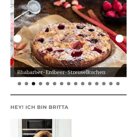
Rhabarber-Erdbeer-Streuselkuchen
Er
0
1
2
3
4
5
HEY! ICH BIN BRITTA