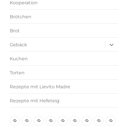
Kooperation
Brötchen
Brot
Unterme
Gebäck
anzeigen
Kuchen
Torten
Rezepte mit Lievito Madre
Rezepte mit Hefeteig
Über
Rezept-
Kooperation
Brötchen
Brot
Gebäck
Kuchen
Torten
Reze
mich
Index
mit