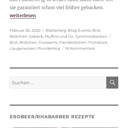
sie garantiert schon viel früher gebacken.
„Franzbrötchen aus Plunderteig“
weiterlesen
Veröffentlicht
Kategorien
Februar 26, 2020
Blätterteig
,
Blog-Events
,
Brot
,
am
Schlagw
Brötchen
,
Gebäck
,
Muffins und Co.
,
Synchronbacken
Brot
,
Brötchen
,
Croissants
,
Franzbrötchen
,
Frühstück
,
zu
Laugenecken
,
Plunderteig
16 Kommentare
Franzbrötchen
aus
Plunderteig
SU
Suche
nach:
ERDBEER/RHABARBER REZEPTE