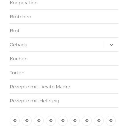
Kooperation
Brötchen
Brot
Unterme
Gebäck
anzeigen
Kuchen
Torten
Rezepte mit Lievito Madre
Rezepte mit Hefeteig
Über
Rezept-
Kooperation
Brötchen
Brot
Gebäck
Kuchen
Torten
Reze
mich
Index
mit