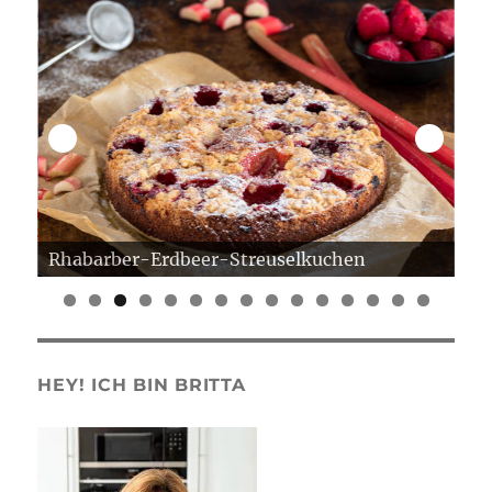
Rhabarber-Erdbeer-Streuselkuchen
Er
0
1
2
3
4
5
HEY! ICH BIN BRITTA