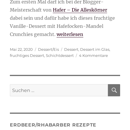
Zum ersten Mal darf ich bei der Blogger-
Meisterschaft von
Hafer – Die Alleskörner
dabei sein und dafür habe ich dieses fruchtige
Vanille-Dessert mit Hafefocken-Mandel
„fruchtiges Vanille-Dessert mi
Crunchies gemacht.
weiterlesen
Veröffentlicht
Kategorien
Schlagwörter
Mai 22, 2020
Dessert/Eis
Dessert
,
Dessert im Glas
,
am
zu
fruchtiges Dessert
,
Schichtdessert
4 Kommentare
fruchtiges
Vanille-
Dessert
mit
Haferflocke
SU
Suche
Mandel
nach:
Crunchies
ERDBEER/RHABARBER REZEPTE