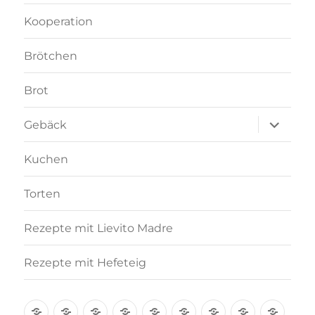
Kooperation
Brötchen
Brot
Unterme
Gebäck
anzeigen
Kuchen
Torten
Rezepte mit Lievito Madre
Rezepte mit Hefeteig
Über
Rezept-
Kooperation
Brötchen
Brot
Gebäck
Kuchen
Torten
Reze