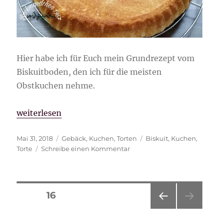
Hier habe ich für Euch mein Grundrezept vom
Biskuitboden, den ich für die meisten
Obstkuchen nehme.
„Biskuitboden“
weiterlesen
Veröffentlicht
Kategorien
Schlagwörter
Mai 31, 2018
Gebäck
,
Kuchen
,
Torten
Biskuit
,
Kuchen
,
am
zu
Torte
Schreibe einen Kommentar
Biskuitboden
Seitennummerierung
SEITE
16
VOR
der