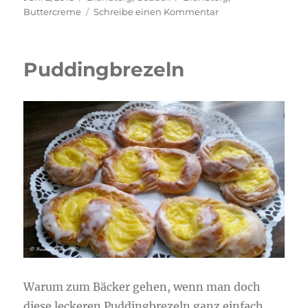
am
zu
Buttercreme
Schreibe einen Kommentar
Vanillering
Puddingbrezeln
Warum zum Bäcker gehen, wenn man doch
diese leckeren Puddingbrezeln ganz einfach