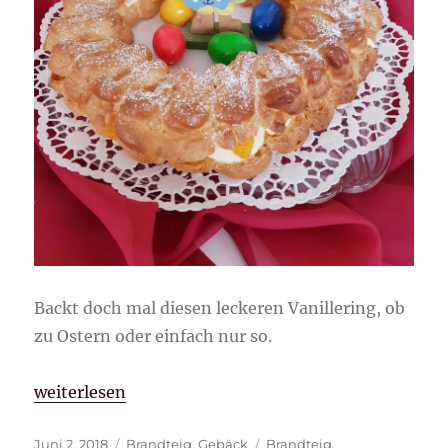
Backt doch mal diesen leckeren Vanillering, ob
zu Ostern oder einfach nur so.
„Vanillering“
weiterlesen
Veröffentlicht
Kategorien
Schlagwörter
Juni 2, 2018
Brandteig
,
Gebäck
Brandteig
,