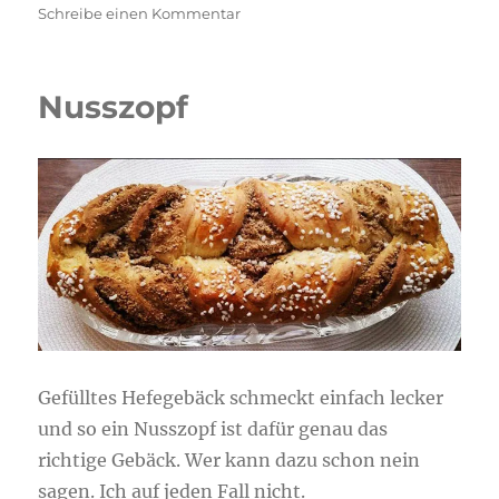
am
zu
Schreibe einen Kommentar
Apfelkekse
Nusszopf
Gefülltes Hefegebäck schmeckt einfach lecker
und so ein Nusszopf ist dafür genau das
richtige Gebäck. Wer kann dazu schon nein
sagen. Ich auf jeden Fall nicht.