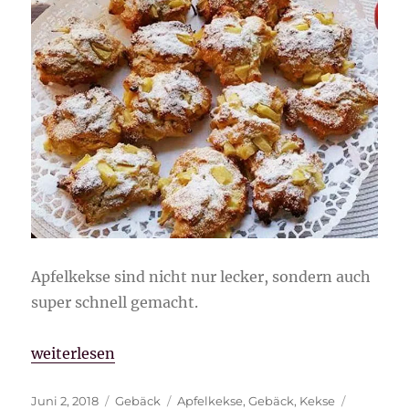
Apfelkekse sind nicht nur lecker, sondern auch
super schnell gemacht.
„Apfelkekse“
weiterlesen
Veröffentlicht
Kategorien
Schlagwörter
Juni 2, 2018
Gebäck
Apfelkekse
,
Gebäck
,
Kekse