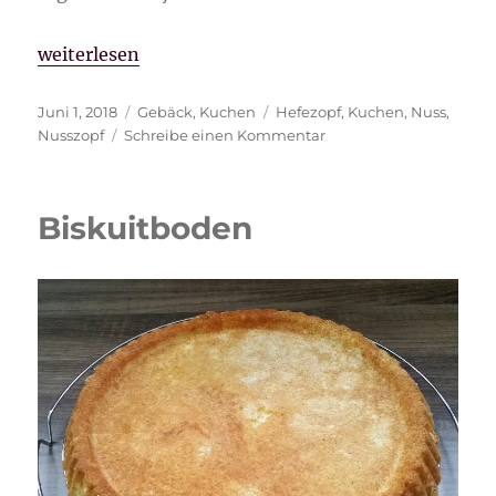
„Nusszopf“
weiterlesen
Veröffentlicht
Kategorien
Schlagwörter
Juni 1, 2018
Gebäck
,
Kuchen
Hefezopf
,
Kuchen
,
Nuss
,
am
zu
Nusszopf
Schreibe einen Kommentar
Nusszopf
Biskuitboden