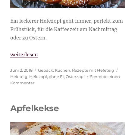
Ein leckerer Hefezopf geht immer, perfekt zum
Frühstück, für die Kaffeezeit am Nachmittag
oder zu Ostern.
„Hefezopf“
weiterlesen
Veröffentlicht
Kategorien
Schlagw
Juni 2, 2018
Gebäck
,
Kuchen
,
Rezepte mit Hefeteig
am
Hefeteig
,
Hefezopf
,
ohne Ei
,
Osterzopf
Schreibe einen
zu
Kommentar
Hefezopf
Apfelkekse