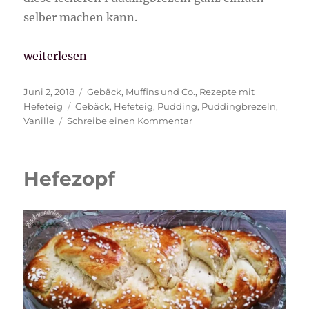
selber machen kann.
„Puddingbrezeln“
weiterlesen
Veröffentlicht
Kategorien
Juni 2, 2018
Gebäck
,
Muffins und Co.
,
Rezepte mit
am
Schlagwörter
Hefeteig
Gebäck
,
Hefeteig
,
Pudding
,
Puddingbrezeln
,
zu
Vanille
Schreibe einen Kommentar
Puddingbrezeln
Hefezopf