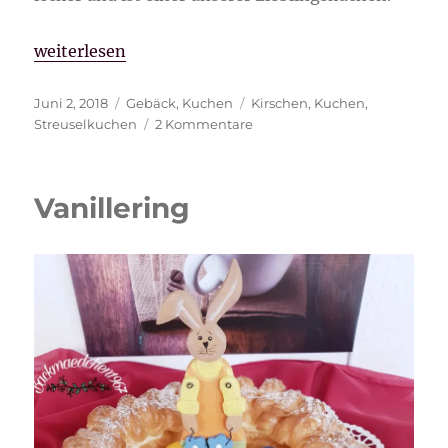
„Kirschstreuselkuchen“
weiterlesen
Veröffentlicht
Kategorien
Schlagwörter
Juni 2, 2018
Gebäck
,
Kuchen
Kirschen
,
Kuchen
,
am
zu
Streuselkuchen
2 Kommentare
Kirschstreuselkuchen
Vanillering