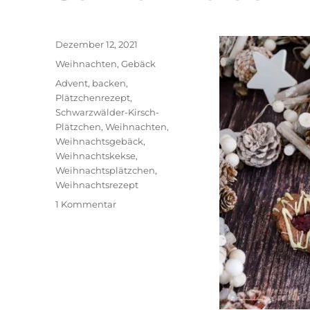
Veröffentlicht
Dezember 12, 2021
am
Kategorien
Weihnachten
,
Gebäck
Schlagwörter
Advent
,
backen
,
Plätzchenrezept
,
Schwarzwälder-Kirsch-
Plätzchen
,
Weihnachten
,
Weihnachtsgebäck
,
Weihnachtskekse
,
Weihnachtsplätzchen
,
Weihnachtsrezept
zu
1 Kommentar
Schwarzwälder-
Kirsch-
Plätzchen