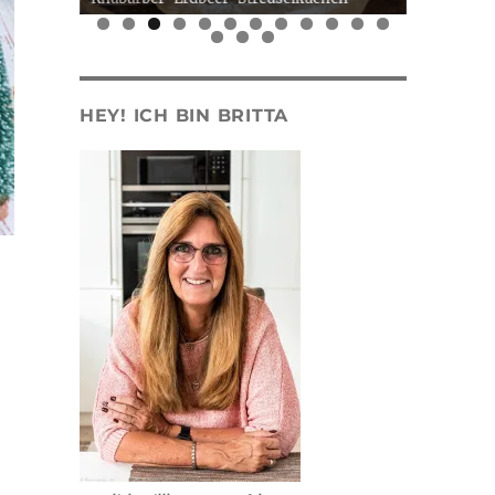
0
1
2
3
4
5
HEY! ICH BIN BRITTA