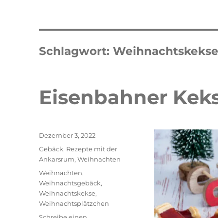
Schlagwort:
Weihnachtskeks
Eisenbahner Kek
Veröffentlicht
Dezember 3, 2022
am
Kategorien
Gebäck
,
Rezepte mit der
Ankarsrum
,
Weihnachten
Schlagwörter
Weihnachten
,
Weihnachtsgebäck
,
Weihnachtskekse
,
Weihnachtsplätzchen
Double Erdbeer Eclairs
schneller
Schreibe einen