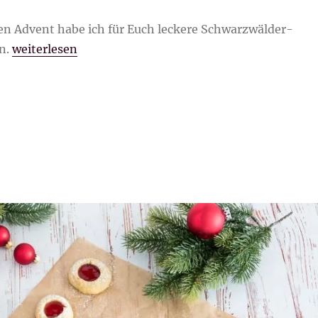
en Advent habe ich für Euch leckere Schwarzwälder-
„Schwarzwälder-Kirsch-Plätzchen“
n.
weiterlesen