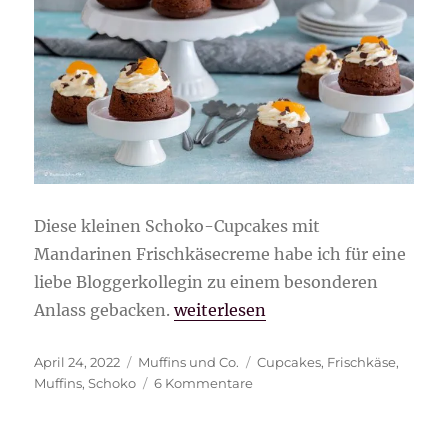
Diese kleinen Schoko-Cupcakes mit
Mandarinen Frischkäsecreme habe ich für eine
liebe Bloggerkollegin zu einem besonderen
„Schoko-Cupcakes mit Mandarine
Anlass gebacken.
weiterlesen
Veröffentlicht
Kategorien
Schlagwörter
April 24, 2022
Muffins und Co.
Cupcakes
,
Frischkäse
,
am
zu
Muffins
,
Schoko
6 Kommentare
Schoko-
Cupcakes
mit