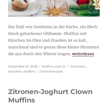
Der Duft von Gewürzen in der Küche, ein Blech
frisch gebackener Glühwein-Muffins mit
Kirschen im Ofen und draußen ist es kalt,
manchmal sind es genau diese kleine Momente
„Glühwein-Muffin
die uns durch den Winter tragen.
weiterlesen
Veröffentlicht
Kategorien
Schlagwörter
Dezember 21, 2025
Muffins und Co.
Glühwein
,
am
zu
Kirschen
,
Muffins
2 Kommentare
Glühwein-
Muffins
mit
Zitronen-Joghurt Clown
Kirschen
Muffins