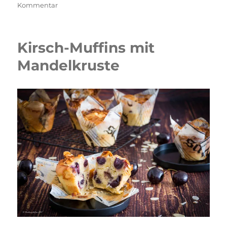
zu
Kommentar
Zitronen-
Joghurt
Clown
Kirsch-Muffins mit
Muffins
Mandelkruste