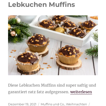
Lebkuchen Muffins
Mandarinen
Frischkäsecreme
Diese Lebkuchen Muffins sind super saftig und
„Lebkuchen Muffi
garantiert ratz fatz aufgegessen.
weiterlesen
Veröffentlicht
Kategorien
Schlagwö
Dezember 19, 2021
Muffins und Co.
,
Weihnachten