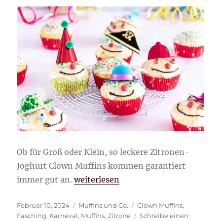
Ob für Groß oder Klein, so leckere Zitronen-
Joghurt Clown Muffins kommen garantiert
„Zitronen-Joghurt Clown Muffins“
immer gut an.
weiterlesen
Veröffentlicht
Kategorien
Schlagwörter
Februar 10, 2024
Muffins und Co.
Clown Muffins
,
am
Fasching
,
Karneval
,
Muffins
,
Zitrone
Schreibe einen