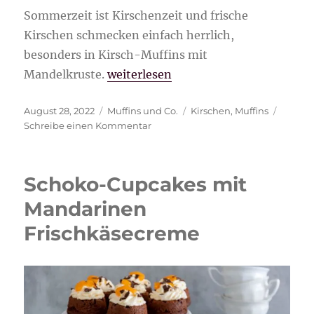
Sommerzeit ist Kirschenzeit und frische
Kirschen schmecken einfach herrlich,
besonders in Kirsch-Muffins mit
„Kirsch-Muffins mit Mandelkruste“
Mandelkruste.
weiterlesen
Veröffentlicht
Kategorien
Schlagwörter
August 28, 2022
Muffins und Co.
Kirschen
,
Muffins
am
zu
Schreibe einen Kommentar
Kirsch-
Muffins
mit
Schoko-Cupcakes mit
Mandelkruste
Mandarinen
Frischkäsecreme