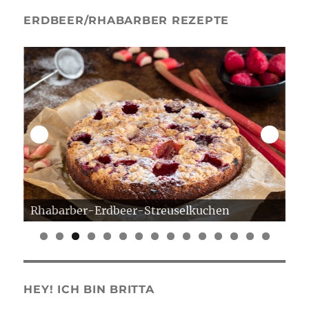
ERDBEER/RHABARBER REZEPTE
Rhabarber-Erdbeer-Streuselkuchen
Er
0
1
2
3
4
5
HEY! ICH BIN BRITTA