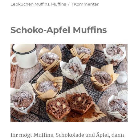
am
zu
Lebkuchen Muffins
,
Muffins
1 Kommentar
Lebkuchen
Muffins
Schoko-Apfel Muffins
Ihr mögt Muffins, Schokolade und Äpfel, dann