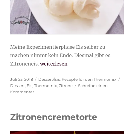
Meine Experimentierphase Eis selber zu
machen nimmt kein Ende. Diesmal gibt es
„Zitroneneis“
Zitroneneis.
weiterlesen
Veröffentlicht
Kategorien
Schla
Juli 25, 2018
Dessert/Eis
,
Rezepte für den Thermomix
am
Dessert
,
Eis
,
Thermomix
,
Zitrone
Schreibe einen
zu
Kommentar
Zitroneneis
Zitronencremetorte