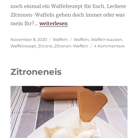
noch einmal ein Waffelrezept für Euch. Leckere
Zitronen-Waffeln gehen doch immer oder was
„Zitronen-Waffeln“
mein Ihr?…
weiterlesen
Veröffentlicht
Kategorien
Schlagwörter
November 8, 2020
Waffeln
Waffeln
,
Waffeln backen
,
am
zu
Waffelrezept
,
Zitrone
,
Zitronen-Waffeln
4 Kommentare
Zitron
Waffel
Zitroneneis