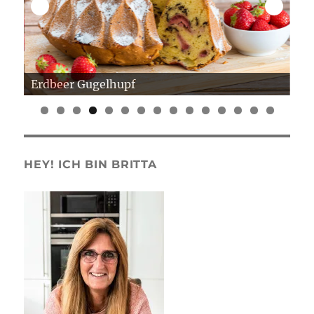
Erdbeer Gugelhupf
Er
0
1
2
3
4
5
HEY! ICH BIN BRITTA