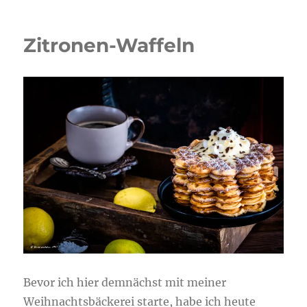
Zitronen-
Schoko
Donuts
Zitronen-Waffeln
mit
Limocello
Glasur
Bevor ich hier demnächst mit meiner
Weihnachtsbäckerei starte, habe ich heute