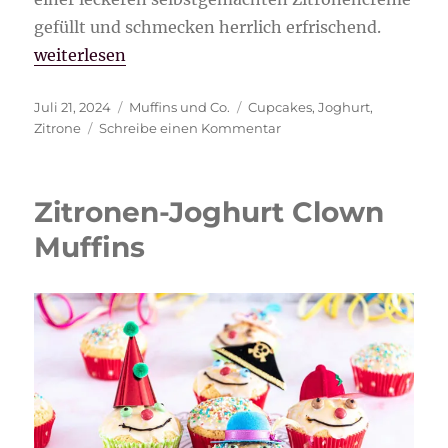
gefüllt und schmecken herrlich erfrischend.
„Zitronen-Joghurt Cupcakes“
weiterlesen
Veröffentlicht
Kategorien
Schlagwörter
Juli 21, 2024
Muffins und Co.
Cupcakes
,
Joghurt
,
am
zu
Zitrone
Schreibe einen Kommentar
Zitronen-
Joghurt
Cupcakes
Zitronen-Joghurt Clown
Muffins