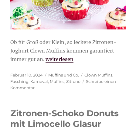
Ob für Groß oder Klein, so leckere Zitronen-
Joghurt Clown Muffins kommen garantiert
„Zitronen-Joghurt Clown Muffins“
immer gut an.
weiterlesen
Veröffentlicht
Kategorien
Schlagwörter
Februar 10, 2024
Muffins und Co.
Clown Muffins
,
am
Fasching
,
Karneval
,
Muffins
,
Zitrone
Schreibe einen
zu
Kommentar
Zitronen-
Joghurt
Clown
Zitronen-Schoko Donuts
Muffins
mit Limocello Glasur