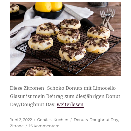
Diese Zitronen-Schoko Donuts mit Limocello
Glasur ist mein Beitrag zum diesjährigen Donut
„Zitronen-Schoko Donuts mit L
Day/Doughnut Day.
weiterlesen
Veröffentlicht
Kategorien
Schlagwörter
Juni 3, 2022
Gebäck
,
Kuchen
Donuts
,
Doughnut Day
,
am
zu
Zitrone
16 Kommentare