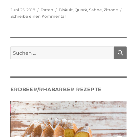
Veröffentlicht
Kategorien
Schlagwörter
Juni 25, 2018
Torten
Biskuit
,
Quark
,
Sahne
,
Zitrone
am
zu
Schreibe einen Kommentar
Zitronencremetorte
SU
Suche
nach:
ERDBEER/RHABARBER REZEPTE