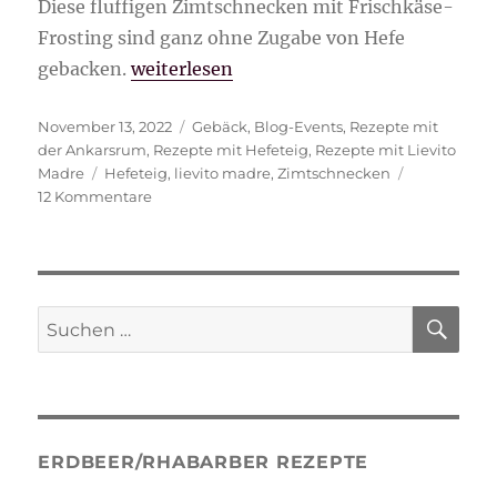
Diese fluffigen Zimtschnecken mit Frischkäse-
Frosting sind ganz ohne Zugabe von Hefe
„Fluffige Zimtschnecken mit Frischkäse
gebacken.
weiterlesen
Veröffentlicht
Kategorien
November 13, 2022
Gebäck
,
Blog-Events
,
Rezepte mit
am
der Ankarsrum
,
Rezepte mit Hefeteig
,
Rezepte mit Lievito
Schlagwörter
Madre
Hefeteig
,
lievito madre
,
Zimtschnecken
zu
12 Kommentare
Fluffige
Zimtschnecken
mit
Frischkäse-
Frosting/ohne
SU
Suche
Hefe
nach:
ERDBEER/RHABARBER REZEPTE