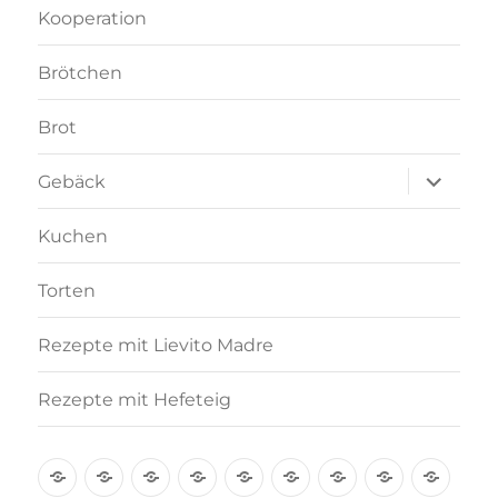
Kooperation
Brötchen
Brot
Unterme
Gebäck
anzeigen
Kuchen
Torten
Rezepte mit Lievito Madre
Rezepte mit Hefeteig
Über
Rezept-
Kooperation
Brötchen
Brot
Gebäck
Kuchen
Torten
Reze