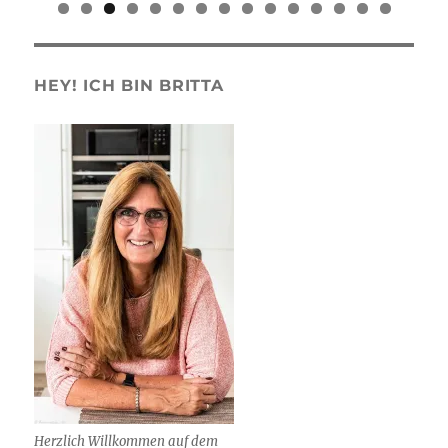
0
1
2
3
4
5
HEY! ICH BIN BRITTA
Herzlich Willkommen auf dem