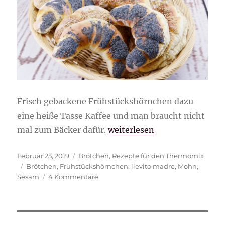
Frisch gebackene Frühstückshörnchen dazu
eine heiße Tasse Kaffee und man braucht nicht
„Frühstückshörnchen“
mal zum Bäcker dafür.
weiterlesen
Veröffentlicht
Kategorien
Februar 25, 2019
Brötchen
,
Rezepte für den Thermomix
am
Schlagwörter
Brötchen
,
Frühstückshörnchen
,
lievito madre
,
Mohn
,
zu
Sesam
4 Kommentare
Frühstückshörnchen