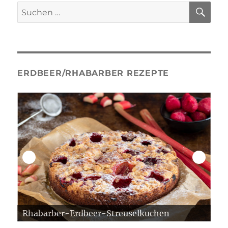
SU
Suche
nach:
ERDBEER/RHABARBER REZEPTE
Erdbeer Gugelhupf
Er