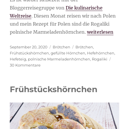
Bloggerreisegruppe von
Die kulinarische
Weltreise
. Diesen Monat reisen wir nach Polen
und mein Rezept für Polen sind die Rogaliki
„Rogaliki polnis
polnische Marmeladenhörnchen.
weiterlesen
Veröffentlicht
Kategorien
Schlagwörter
September 20, 2020
Brötchen
Brötchen
,
am
Frühstückshörnchen
,
gefüllte Hörnchen
,
Hefehörnchen
,
Hefeteig
,
polnische Marmeladenhörnchen
,
Rogaliki
zu
30 Kommentare
Rogaliki
polnische
Marmeladenhörnchen
Frühstückshörnchen