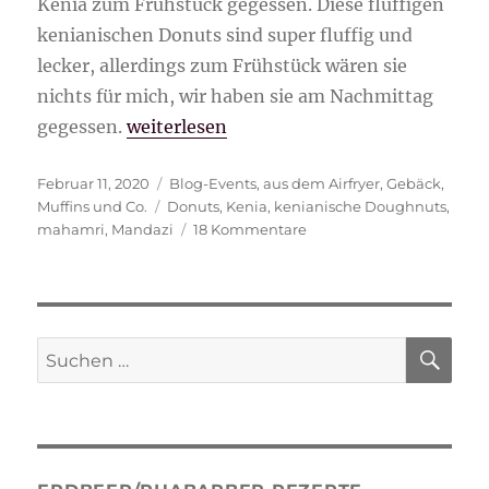
Kenia zum Frühstück gegessen. Diese fluffigen
kenianischen Donuts sind super fluffig und
lecker, allerdings zum Frühstück wären sie
nichts für mich, wir haben sie am Nachmittag
„Mandazi kenianische Donuts“
gegessen.
weiterlesen
Veröffentlicht
Kategorien
Februar 11, 2020
Blog-Events
,
aus dem Airfryer
,
Gebäck
,
am
Schlagwörter
Muffins und Co.
Donuts
,
Kenia
,
kenianische Doughnuts
,
zu
mahamri
,
Mandazi
18 Kommentare
Mandazi
kenianische
Donuts
SU
Suche
nach: