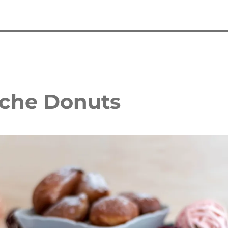
sche Donuts
 Waffelkuchen mit Erdbeeren
Erdbeer Tiramisu Torte