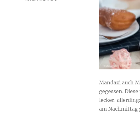
Mandazi
kenianische
Donuts
Mandazi auch M
gegessen. Diese 
lecker, allerdin
am Nachmittag 