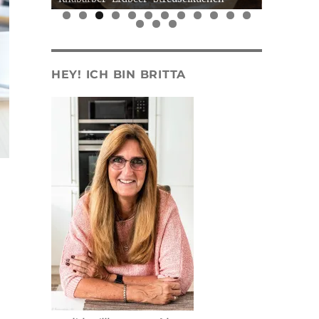
0
1
2
3
4
5
HEY! ICH BIN BRITTA