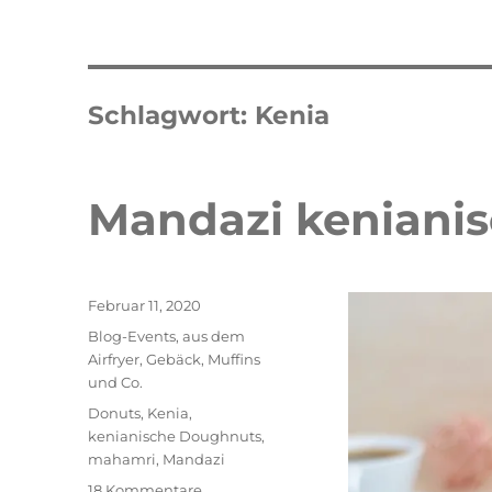
Schlagwort:
Kenia
Mandazi keniani
Veröffentlicht
Februar 11, 2020
am
Kategorien
Blog-Events
,
aus dem
Airfryer
,
Gebäck
,
Muffins
und Co.
Schlagwörter
Donuts
,
Kenia
,
kenianische Doughnuts
,
mahamri
,
Mandazi
zu
Double Erdbeer Eclairs
schneller
18 Kommentare