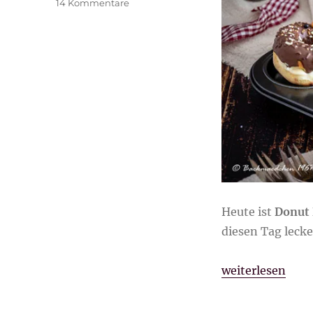
zu
14 Kommentare
Donuts
mit
Vanillecreme
Heute ist
Donut
diesen Tag leck
„Donuts mit Van
weiterlesen