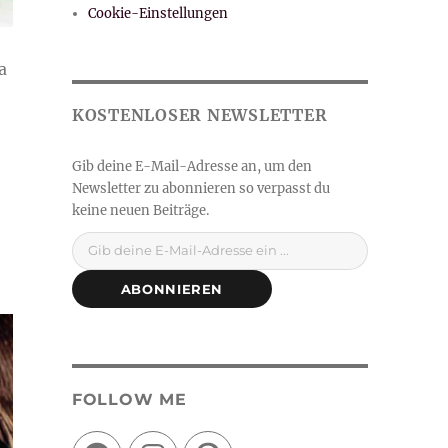
Cookie-Einstellungen
a
l Donuts“
Gib deine E-Mail-Adresse ein ...
ABONNIEREN
FOLLOW ME
Facebook
Instagram
Pinterest