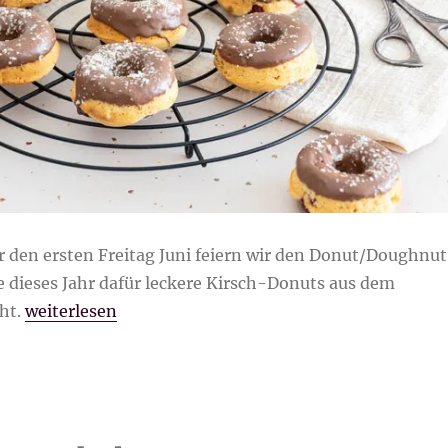
r den ersten Freitag Juni feiern wir den Donut/Doughnut
e dieses Jahr dafür leckere Kirsch-Donuts aus dem
„Kirsch-Donuts aus dem Backofen“
ht.
weiterlesen