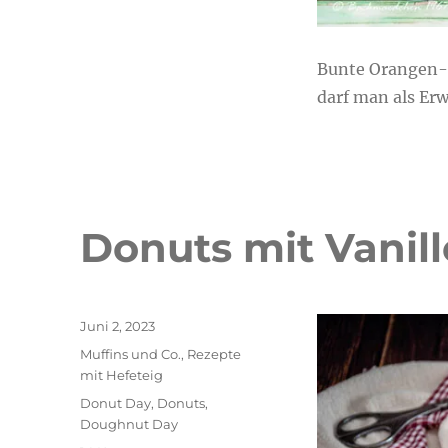
Bunte Orangen-
darf man als Er
Donuts mit Vanil
Veröffentlicht
Juni 2, 2023
am
Kategorien
Muffins und Co.
,
Rezepte
mit Hefeteig
Schlagwörter
Donut Day
,
Donuts
,
Doughnut Day