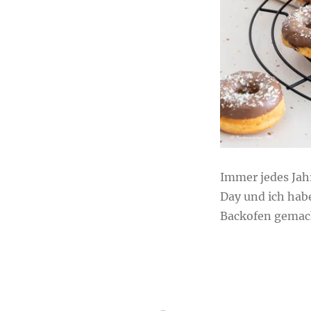
Donuts
aus
dem
Backofen
Immer jedes Jah
Day und ich hab
Backofen gemac