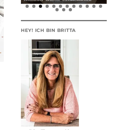
0
1
2
3
4
5
HEY! ICH BIN BRITTA