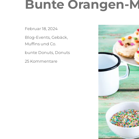
Bunte Orangen-M
Veröffentlicht
Februar 18, 2024
am
Kategorien
Blog-Events
,
Gebäck
,
Muffins und Co.
Schlagwörter
bunte Donuts
,
Donuts
zu
25 Kommentare
Bunte
Orangen-
Mandel
Donuts