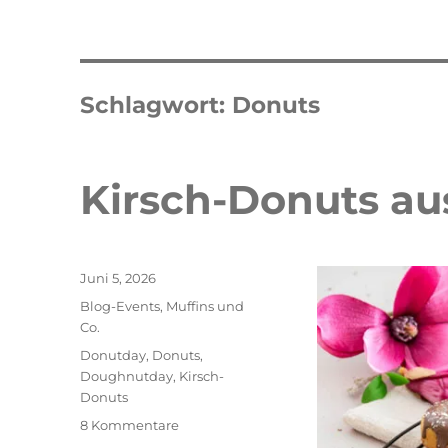
Schlagwort:
Donuts
Kirsch-Donuts a
Veröffentlicht
Juni 5, 2026
am
Kategorien
Blog-Events
,
Muffins und
Co.
Schlagwörter
Donutday
,
Donuts
,
Doughnutday
,
Kirsch-
Donuts
zu
8 Kommentare
Kirsch-
Double Erdbeer Eclairs
schneller