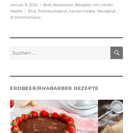
Veröffentlicht
Kategorien
Januar 9, 2022
Brot
,
Rezension
,
Rezepte mit Lievito
am
Schlagwörter
Madre
Brot
,
Frühstücksbrot
,
lievito madre
,
Weissbrot
zu
21 Kommentare
Frühstücksbrot
SU
Suche
nach:
ERDBEER/RHABARBER REZEPTE