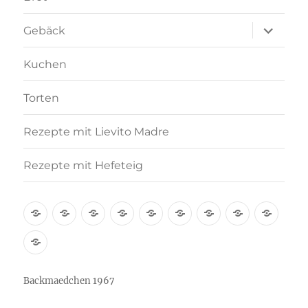
Unterme
Gebäck
anzeigen
Kuchen
Torten
Rezepte mit Lievito Madre
Rezepte mit Hefeteig
Über
Rezept-
Kooperation
Brötchen
Brot
Gebäck
Kuchen
Torten
Reze
mich
Index
mit
Rezepte
A-
Lievi
mit
Z
Madr
Hefeteig
Backmaedchen 1967