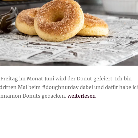
Freitag im Monat Juni wird der Donut gefeiert. Ich bin
 dritten Mal beim #doughnutday dabei und dafür habe ic
„Cinnamon Donuts“
 Cinnamon Donuts gebacken.
weiterlesen