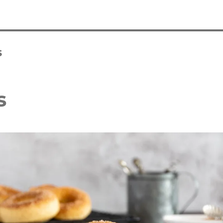
s
s
 Waffelkuchen mit Erdbeeren
Erdbeer Tiramisu Torte