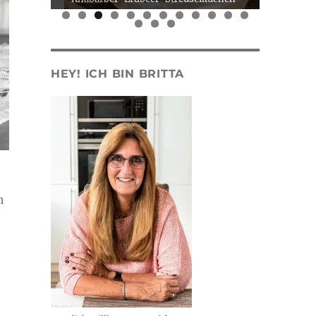
0
1
2
3
4
5
HEY! ICH BIN BRITTA
h