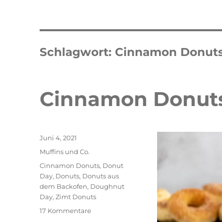
Schlagwort:
Cinnamon Donut
Cinnamon Donut
Veröffentlicht
Juni 4, 2021
am
Kategorien
Muffins und Co.
Schlagwörter
Cinnamon Donuts
,
Donut
Day
,
Donuts
,
Donuts aus
dem Backofen
,
Doughnut
Day
,
Zimt Donuts
zu
17 Kommentare
Cinnamon
Double Erdbeer Eclairs
schneller