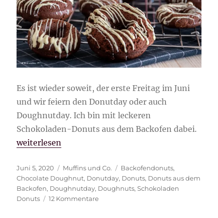
Es ist wieder soweit, der erste Freitag im Juni
und wir feiern den Donutday oder auch
Doughnutday. Ich bin mit leckeren
Schokoladen-Donuts aus dem Backofen dabei.
„Schokoladen-Donuts aus dem Backofen“
weiterlesen
Veröffentlicht
Kategorien
Schlagwörter
Juni 5, 2020
Muffins und Co.
Backofendonuts
,
am
Chocolate Doughnut
,
Donutday
,
Donuts
,
Donuts aus dem
Backofen
,
Doughnutday
,
Doughnuts
,
Schokoladen
zu
Donuts
12 Kommentare
Schokoladen-