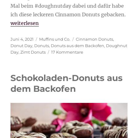
Mal beim #doughnutday dabei und dafür habe
ich diese leckeren Cinnamon Donuts gebacken.
„Cinnamon Donuts“
weiterlesen
Veröffentlicht
Kategorien
Schlagwörter
Juni 4, 2021
Muffins und Co.
Cinnamon Donuts
,
am
Donut Day
,
Donuts
,
Donuts aus dem Backofen
,
Doughnut
zu
Day
,
Zimt Donuts
17 Kommentare
Cinnamon
Donuts
Schokoladen-Donuts aus
dem Backofen