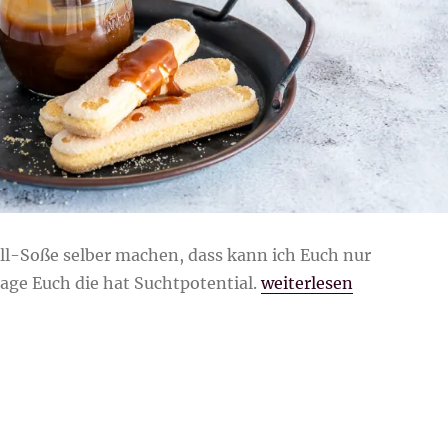
l-Soße selber machen, dass kann ich Euch nur
„Sahnige Karamell-Soß
age Euch die hat Suchtpotential.
weiterlesen