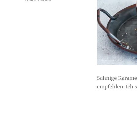
Sahnige
Karamell-
Soße
selber
machen
Sahnige Karamel
empfehlen. Ich s