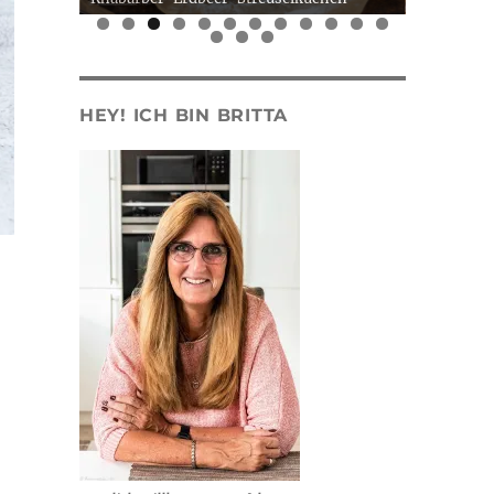
0
1
2
3
4
5
HEY! ICH BIN BRITTA
e selber machen“