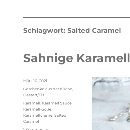
Schlagwort:
Salted Caramel
Sahnige Karamel
Veröffentlicht
März 10, 2021
am
Kategorien
Geschenke aus der Küche
,
Dessert/Eis
Schlagwörter
Karamell
,
Karamell Sauce
,
Karamell-Soße
,
Karamellcreme
,
Salted
Caramel
zu
Double Erdbeer Eclairs
schneller
1 Kommentar