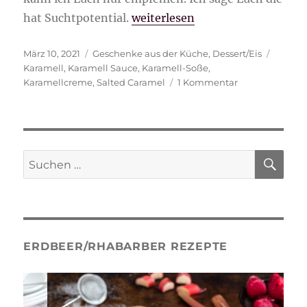
„Sahnige Karamell-Soße selbe
hat Suchtpotential.
weiterlesen
Veröffentlicht
Kategorien
Schlag
März 10, 2021
Geschenke aus der Küche
,
Dessert/Eis
am
Karamell
,
Karamell Sauce
,
Karamell-Soße
,
zu
Karamellcreme
,
Salted Caramel
1 Kommentar
Sahnige
Karamell-
Soße
selber
machen
SU
Suche
nach:
ERDBEER/RHABARBER REZEPTE