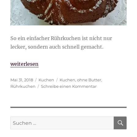
So ein einfacher Rührkuchen ist nicht nur
lecker, sondern auch schnell gemacht.
„Rührkuchen ohne Butter“
weiterlesen
Veröffentlicht
Kategorien
Schlagwörter
Mai 31, 2018
Kuchen
Kuchen
,
ohne Butter
,
am
zu
Rührkuchen
Schreibe einen Kommentar
Rührkuchen
ohne
Butter
SU
Suche
nach: