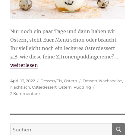
Nur noch ein paar Tage und dann haben wir
Ostern, steht Euer Menü schon oder braucht
Ihr vielleicht noch ein leckeres Osterdessert
z.B. wie diese feine Zitronenpuddingcreme?…
„Osterdessert – feine Zitronenpuddingcreme“
weiterlesen
Veröffentlicht
Kategorien
Schlagwörter
April 13, 2022
Dessert/Eis
,
Ostern
Dessert
,
Nachspeise
,
am
Nachtisch
,
Osterdessert
,
Ostern
,
Pudding
zu
2 Kommentare
Osterdessert
–
feine
Zitronenpuddingcreme
SU
Suche