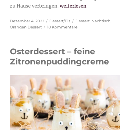
„Orangen-Sekt Dessert“
zu Hause verbringen.
weiterlesen
Veröffentlicht
Kategorien
Schlagwörter
Dezember 4, 2022
Dessert/Eis
Dessert
,
Nachtisch
,
am
zu
Orangen Dessert
10 Kommentare
Orangen-
Sekt
Dessert
Osterdessert – feine
Zitronenpuddingcreme