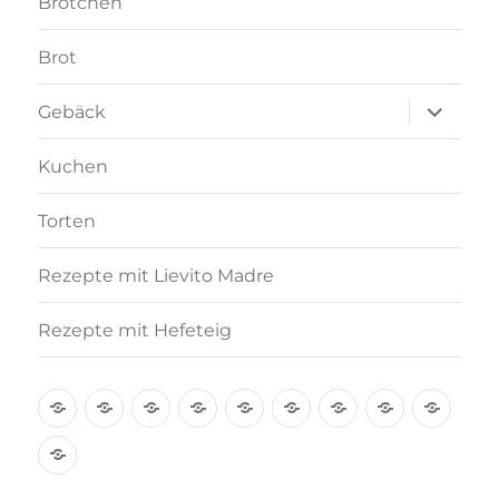
Brötchen
Brot
Unterme
Gebäck
anzeigen
Kuchen
Torten
Rezepte mit Lievito Madre
Rezepte mit Hefeteig
Über
Rezept-
Kooperation
Brötchen
Brot
Gebäck
Kuchen
Torten
Reze
mich
Index
mit
Rezepte
A-
Lievi
mit
Z
Madr