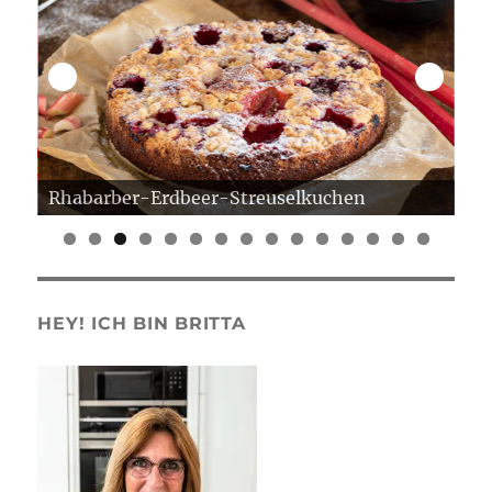
Rhabarber-Erdbeer-Streuselkuchen
Er
0
1
2
3
4
5
HEY! ICH BIN BRITTA