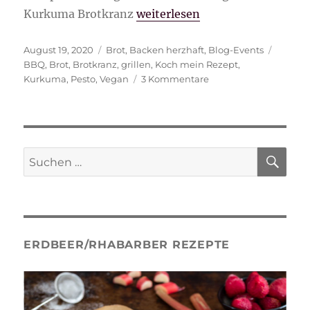
„Kurkuma-Brotkranz“
Kurkuma Brotkranz
weiterlesen
Veröffentlicht
Kategorien
Schlag
August 19, 2020
Brot
,
Backen herzhaft
,
Blog-Events
am
BBQ
,
Brot
,
Brotkranz
,
grillen
,
Koch mein Rezept
,
zu
Kurkuma
,
Pesto
,
Vegan
3 Kommentare
Kurkuma-
Brotkranz
SU
Suche
nach:
ERDBEER/RHABARBER REZEPTE