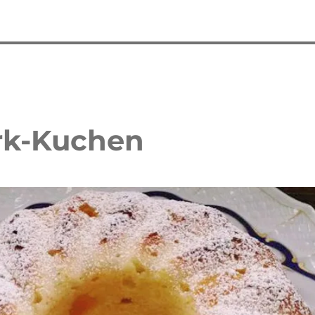
rk-Kuchen
 Waffelkuchen mit Erdbeeren
Erdbeer Tiramisu Torte