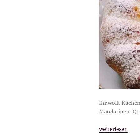
Kuchen
Ihr wollt Kuchen
Mandarinen-Qu
„Mandarinen-Q
weiterlesen