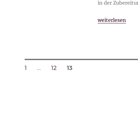
in der Zubereitu
„Eierlikörpuddi
weiterlesen
Seitennummerierung
SEITE
SEITE
SEITE
1
…
12
13
der
Beiträge