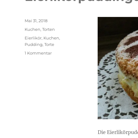
Veröffentlicht
Mai 31, 2018
am
Kategorien
Kuchen
,
Torten
Schlagwörter
Eierlikör
,
Kuchen
,
Pudding
,
Torte
zu
1 Kommentar
Eierlikörpuddingtorte
Die Eierlikörpud