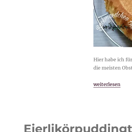
Hier habe ich f
die meisten Ob
„Biskuitboden“
weiterlesen
Eierlikörpuddingt