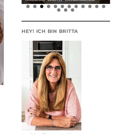
0
1
2
3
4
5
HEY! ICH BIN BRITTA