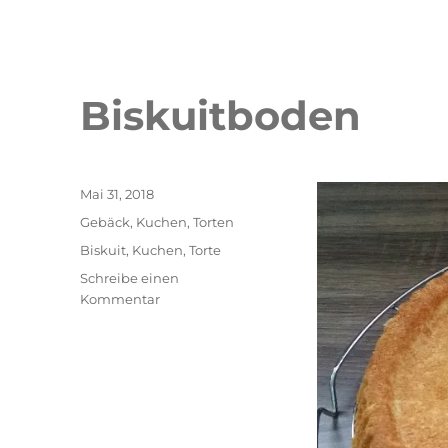
Biskuitboden
Veröffentlicht
Mai 31, 2018
am
Kategorien
Gebäck
,
Kuchen
,
Torten
Schlagwörter
Biskuit
,
Kuchen
,
Torte
Schreibe einen
zu
Kommentar
Biskuitboden