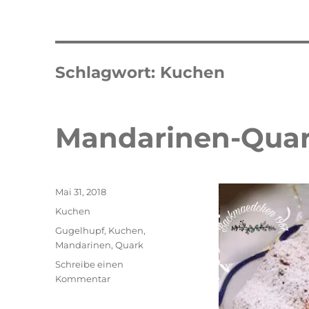
Schlagwort:
Kuchen
Mandarinen-Qua
Veröffentlicht
Mai 31, 2018
am
Kategorien
Kuchen
Schlagwörter
Gugelhupf
,
Kuchen
,
Mandarinen
,
Quark
Schreibe einen
zu
Kommentar
Mandarinen-
Quark-
Double Erdbeer Eclairs
schneller