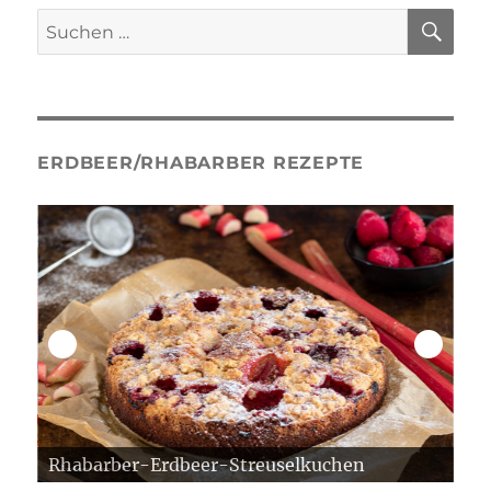
kandierte
SU
Suche
Orangenschale
nach:
ERDBEER/RHABARBER REZEPTE
Rhabarber-Erdbeer-Streuselkuchen
Er