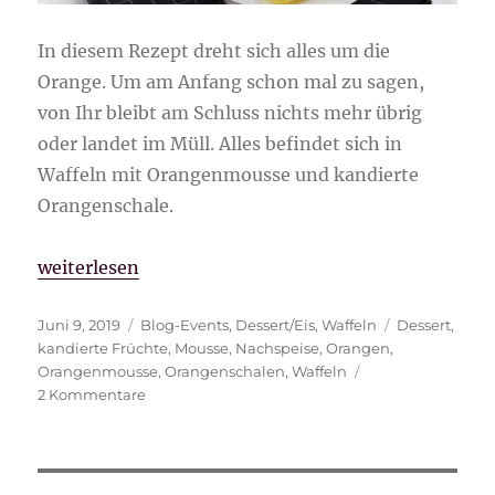
In diesem Rezept dreht sich alles um die
Orange. Um am Anfang schon mal zu sagen,
von Ihr bleibt am Schluss nichts mehr übrig
oder landet im Müll. Alles befindet sich in
Waffeln mit Orangenmousse und kandierte
Orangenschale.
„Waffeln mit Orangenmousse und kandierte Orang
weiterlesen
Veröffentlicht
Kategorien
Schlagwörter
Juni 9, 2019
Blog-Events
,
Dessert/Eis
,
Waffeln
Dessert
,
am
kandierte Früchte
,
Mousse
,
Nachspeise
,
Orangen
,
Orangenmousse
,
Orangenschalen
,
Waffeln
zu
2 Kommentare
Waffeln
mit
Orangenmousse
und