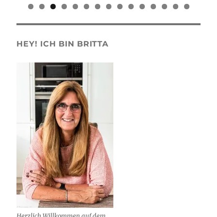
0
1
2
3
4
5
HEY! ICH BIN BRITTA
Herzlich Willkommen auf dem