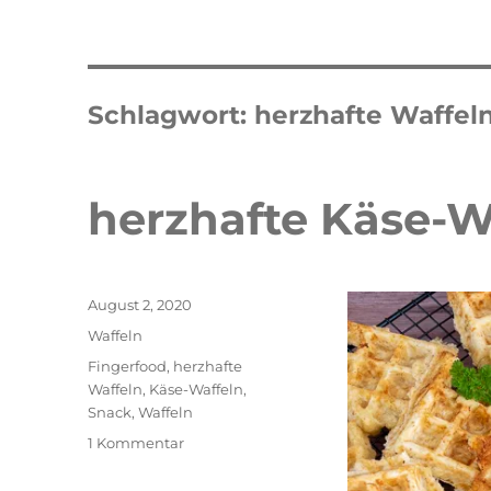
Schlagwort:
herzhafte Waffel
herzhafte Käse-W
Veröffentlicht
August 2, 2020
am
Kategorien
Waffeln
Schlagwörter
Fingerfood
,
herzhafte
Waffeln
,
Käse-Waffeln
,
Snack
,
Waffeln
zu
1 Kommentar
herzhafte
Käse-
Double Erdbeer Eclairs
schneller