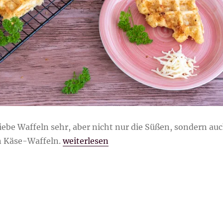
h liebe Waffeln sehr, aber nicht nur die Süßen, sondern au
„herzhafte Käse-Waffeln“
n Käse-Waffeln.
weiterlesen