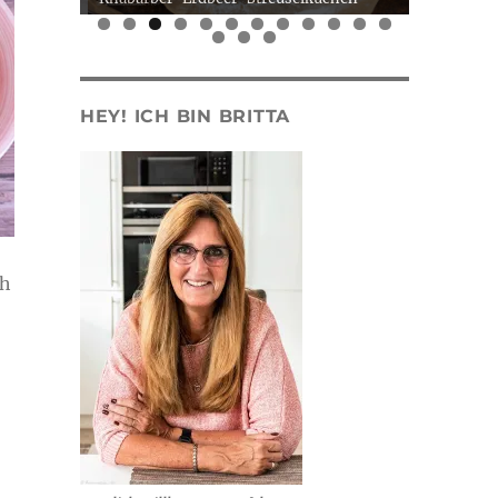
0
1
2
3
4
5
HEY! ICH BIN BRITTA
ch