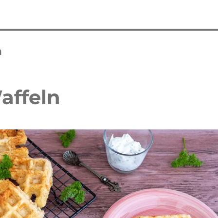
n
affeln
 Waffelkuchen mit Erdbeeren
Erdbeer Tiramisu Torte