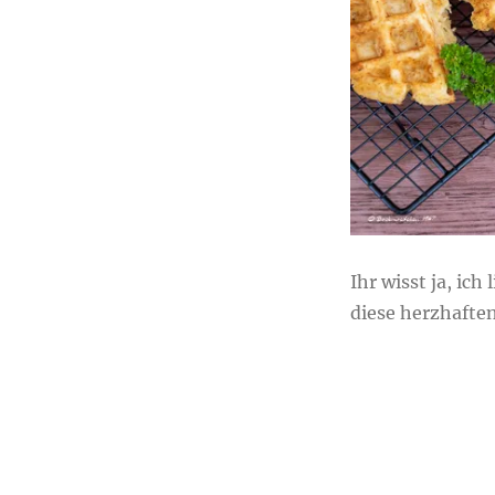
Waffeln
Ihr wisst ja, ic
diese herzhafte