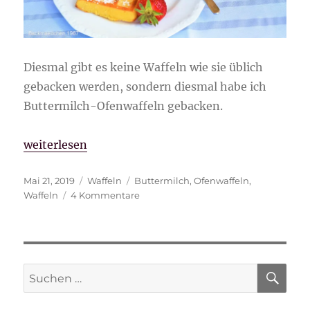
Diesmal gibt es keine Waffeln wie sie üblich
gebacken werden, sondern diesmal habe ich
Buttermilch-Ofenwaffeln gebacken.
„Buttermilch-Ofenwaffeln“
weiterlesen
Veröffentlicht
Kategorien
Schlagwörter
Mai 21, 2019
Waffeln
Buttermilch
,
Ofenwaffeln
,
am
zu
Waffeln
4 Kommentare
Buttermilch-
Ofenwaffeln
SU
Suche
nach: