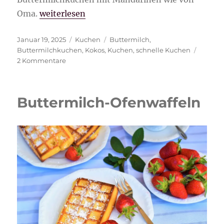
„Buttermilchkuchen mit Mandarinen wie vo
Oma.
weiterlesen
Veröffentlicht
Kategorien
Schlagwörter
Januar 19, 2025
Kuchen
Buttermilch
,
am
Buttermilchkuchen
,
Kokos
,
Kuchen
,
schnelle Kuchen
zu
2 Kommentare
Buttermilchkuchen
mit
Mandarinen
Buttermilch-Ofenwaffeln
wie
von
Oma