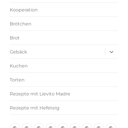
Kooperation
Brötchen
Brot
Unterme
Gebäck
anzeigen
Kuchen
Torten
Rezepte mit Lievito Madre
Rezepte mit Hefeteig
Über
Rezept-
Kooperation
Brötchen
Brot
Gebäck
Kuchen
Torten
Reze