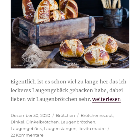
Eigentlich ist es schon viel zu lange her das ich
leckeres Laugengebäck gebacken habe, dabei
„Dinkel-Laugenbr
lieben wir Laugenbrötchen sehr.
weiterlesen
Veröffentlicht
Kategorien
Schlagwörter
Dezember 30, 2020
Brötchen
Brötchenrezept
,
am
Dinkel
,
Dinkelbrötchen
,
Laugenbrötchen
,
Laugengebäck
,
Laugenstangen
,
lievito madre
zu
22 Kommentare