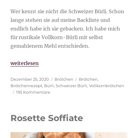
Wer kennt sie nicht die Schweizer Bürli. Schon
lange stehen sie auf meine Backliste und
endlich habe ich sie gebacken. Ich habe mich
für rustikale Vollkorn-Bürli mit selbst
gemahlenem Mehl entschieden.
„Rustikale Vollkorn-Bürli/Getreidemühle Mockmill
weiterlesen
Veröffentlicht
Kategorien
Schlagwörter
Dezember 25, 2020
Brötchen
Brötchen
,
am
Brötchenrezept
,
Bürli
,
Schweizer Bürli
,
Vollkornbrötchen
zu
195 Kommentare
Rustikale
Vollkorn-
Bürli/Getreidemühle
Rosette Soffiate
Mockmill
100