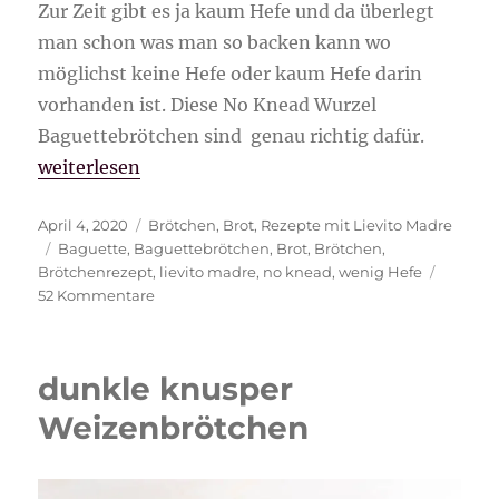
Zur Zeit gibt es ja kaum Hefe und da überlegt
man schon was man so backen kann wo
möglichst keine Hefe oder kaum Hefe darin
vorhanden ist. Diese No Knead Wurzel
Baguettebrötchen sind genau richtig dafür.
„NO KNEAD Wurzel Baguettebrötchen“
weiterlesen
Veröffentlicht
Kategorien
April 4, 2020
Brötchen
,
Brot
,
Rezepte mit Lievito Madre
am
Schlagwörter
Baguette
,
Baguettebrötchen
,
Brot
,
Brötchen
,
Brötchenrezept
,
lievito madre
,
no knead
,
wenig Hefe
zu
52 Kommentare
NO
KNEAD
Wurzel
dunkle knusper
Baguettebrötchen
Weizenbrötchen