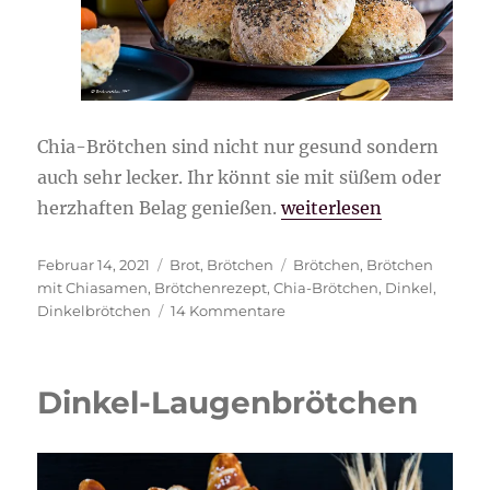
Chia-Brötchen sind nicht nur gesund sondern
auch sehr lecker. Ihr könnt sie mit süßem oder
„Chia-Brötchen gesund
herzhaften Belag genießen.
weiterlesen
Veröffentlicht
Kategorien
Schlagwörter
Februar 14, 2021
Brot
,
Brötchen
Brötchen
,
Brötchen
am
mit Chiasamen
,
Brötchenrezept
,
Chia-Brötchen
,
Dinkel
,
zu
Dinkelbrötchen
14 Kommentare
Chia-
Brötchen
gesund
Dinkel-Laugenbrötchen
und
lecker