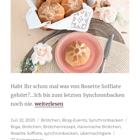
Habt Ihr schon mal was von Rosette Soffiate
gehört?…Ich bis zum letzten Synchronbacken
„Rosette Soffiate“
noch nie.
weiterlesen
Veröffentlicht
Kategorien
Schl
Juli 22, 2020
Brötchen
,
Blog-Events
,
Synchronbacken
am
Biga
,
Brötchen
,
Brötchenrezept
,
italienische Brötchen
,
Rosette Soffiate
,
synchronbacken
,
übernachtgare
zu
27 Kommentare