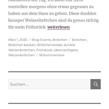
vorstellen morgens ohne etwas gegessen zu
haben aus dem Haus zu gehen. Diese dunklen
knusper Weizenbrötchen sind da genau richtig
„dunkle knusper Weizenbrötch
für mein Frühstück.
weiterlesen
Veröffentlicht
Kategorien
Schlagwörter
März 1, 2020
Blog-Events
,
Brötchen
Brötchen
,
am
Brötchen backen
,
Brötchenrezept
,
dunkle
Weizenbrötchen
,
Frühstück
,
übernachtgare
,
zu
Weizenbrötchen
18 Kommentare
dunkle
knusper
Weizenbrötchen
SU
Suche
nach: