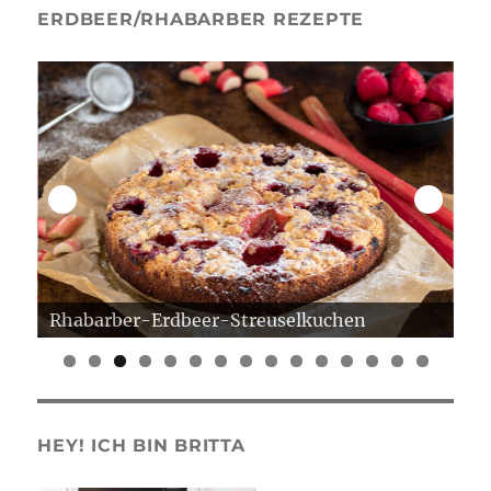
ERDBEER/RHABARBER REZEPTE
Rhabarber-Erdbeer-Streuselkuchen
Er
0
1
2
3
4
5
HEY! ICH BIN BRITTA