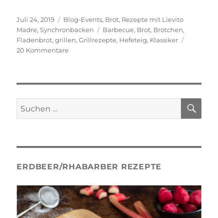
Veröffentlicht
Kategorien
Juli 24, 2019
Blog-Events
,
Brot
,
Rezepte mit Lievito
am
Schlagwörter
Madre
,
Synchronbacken
Barbecue
,
Brot
,
Brötchen
,
Fladenbrot
,
grillen
,
Grillrezepte
,
Hefeteig
,
Klassiker
zu
20 Kommentare
Fladenbrote
vom
Grill
SU
Suche
nach:
ERDBEER/RHABARBER REZEPTE