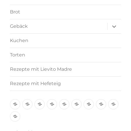
Brot
Unterme
Gebäck
anzeigen
Kuchen
Torten
Rezepte mit Lievito Madre
Rezepte mit Hefeteig
Über
Rezept-
Kooperation
Brötchen
Brot
Gebäck
Kuchen
Torten
Reze
mich
Index
mit
Rezepte
A-
Lievi
mit
Z
Madr