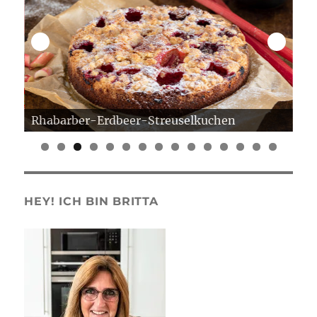
Erdbeer Gugelhupf
Er
0
1
2
3
4
5
HEY! ICH BIN BRITTA