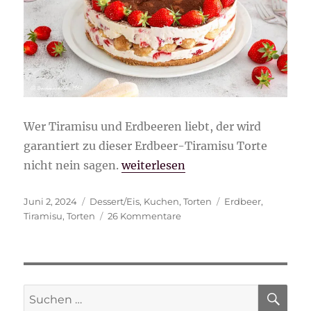
Wer Tiramisu und Erdbeeren liebt, der wird
garantiert zu dieser Erdbeer-Tiramisu Torte
„Erdbeer-Tiramisu Torte“
nicht nein sagen.
weiterlesen
Veröffentlicht
Kategorien
Schlagwörter
Juni 2, 2024
Dessert/Eis
,
Kuchen
,
Torten
Erdbeer
,
am
zu
Tiramisu
,
Torten
26 Kommentare
Erdbeer-
Tiramisu
Torte
SU
Suche