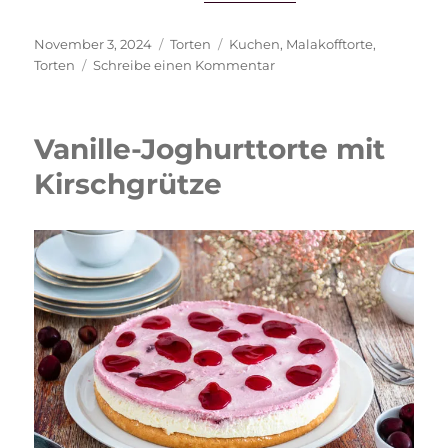
Veröffentlicht
Kategorien
Schlagwörter
November 3, 2024
Torten
Kuchen
,
Malakofftorte
,
am
zu
Torten
Schreibe einen Kommentar
Malakofftorte
Vanille-Joghurttorte mit
Kirschgrütze