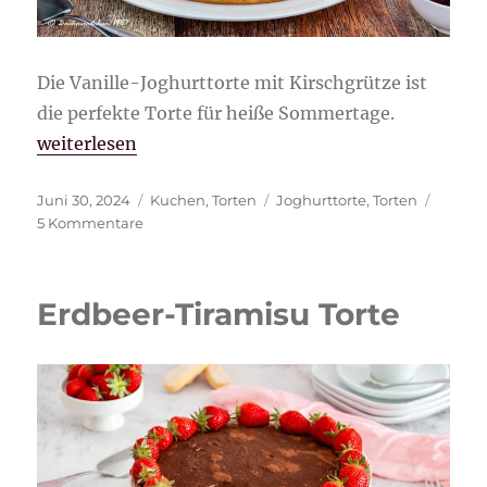
Die Vanille-Joghurttorte mit Kirschgrütze ist
die perfekte Torte für heiße Sommertage.
„Vanille-Joghurttorte mit Kirschgrütze“
weiterlesen
Veröffentlicht
Kategorien
Schlagwörter
Juni 30, 2024
Kuchen
,
Torten
Joghurttorte
,
Torten
am
zu
5 Kommentare
Vanille-
Joghurttorte
mit
Erdbeer-Tiramisu Torte
Kirschgrütze