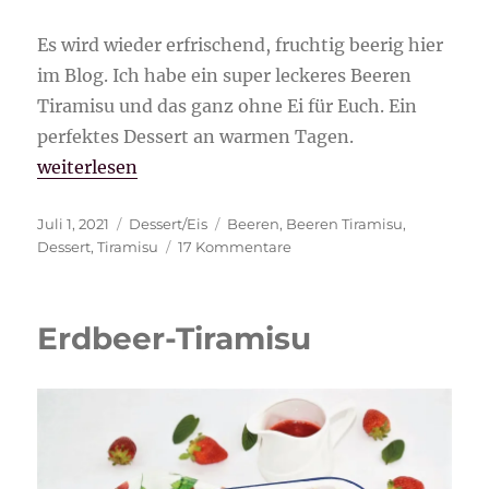
Es wird wieder erfrischend, fruchtig beerig hier
im Blog. Ich habe ein super leckeres Beeren
Tiramisu und das ganz ohne Ei für Euch. Ein
perfektes Dessert an warmen Tagen.
„Beeren Tiramisu“
weiterlesen
Veröffentlicht
Kategorien
Schlagwörter
Juli 1, 2021
Dessert/Eis
Beeren
,
Beeren Tiramisu
,
am
zu
Dessert
,
Tiramisu
17 Kommentare
Beeren
Tiramisu
Erdbeer-Tiramisu