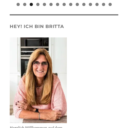
0
1
2
3
4
5
HEY! ICH BIN BRITTA