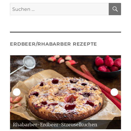
SU
Suche
nach:
ERDBEER/RHABARBER REZEPTE
Rhabarber-Erdbeer-Streuselkuchen
Er