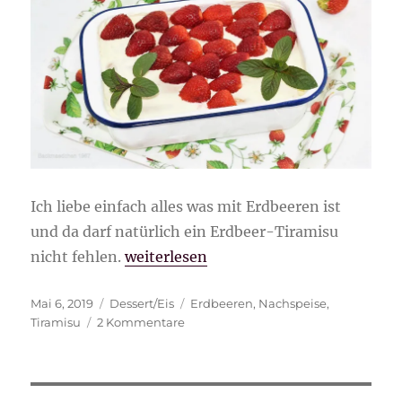
Ich liebe einfach alles was mit Erdbeeren ist
und da darf natürlich ein Erdbeer-Tiramisu
„Erdbeer-Tiramisu“
nicht fehlen.
weiterlesen
Veröffentlicht
Kategorien
Schlagwörter
Mai 6, 2019
Dessert/Eis
Erdbeeren
,
Nachspeise
,
am
zu
Tiramisu
2 Kommentare
Erdbeer-
Tiramisu