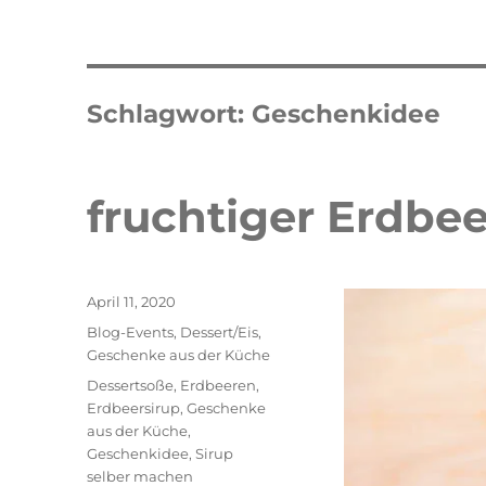
Schlagwort:
Geschenkidee
fruchtiger Erdbee
Veröffentlicht
April 11, 2020
am
Kategorien
Blog-Events
,
Dessert/Eis
,
Geschenke aus der Küche
Schlagwörter
Dessertsoße
,
Erdbeeren
,
Erdbeersirup
,
Geschenke
aus der Küche
,
Geschenkidee
,
Sirup
selber machen
Double Erdbeer Eclairs
schneller