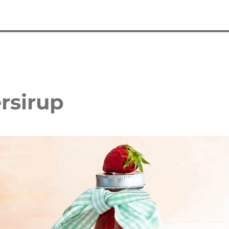
rsirup
 Waffelkuchen mit Erdbeeren
Erdbeer Tiramisu Torte