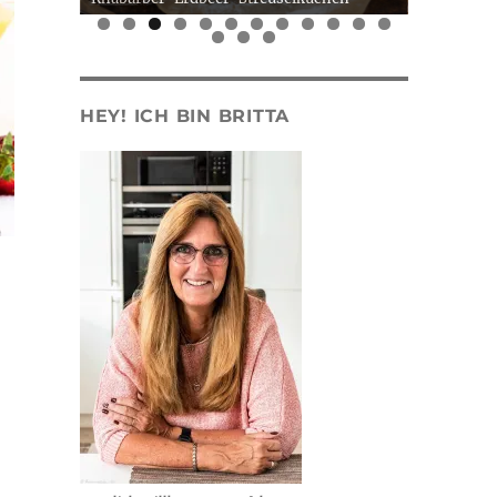
0
1
2
3
4
5
HEY! ICH BIN BRITTA