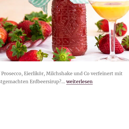
 Prosecco, Eierlikör, Milchshake und Co verfeinert mit
„fruchtiger Erdbeersirup“
bstgemachten Erdbeersirup?…
weiterlesen