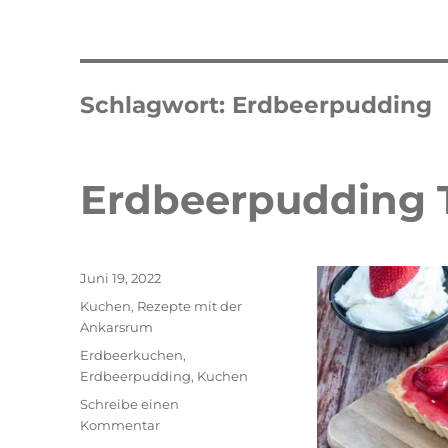
Schlagwort:
Erdbeerpudding
Erdbeerpudding 
Veröffentlicht
Juni 19, 2022
am
Kategorien
Kuchen
,
Rezepte mit der
Ankarsrum
Schlagwörter
Erdbeerkuchen
,
Erdbeerpudding
,
Kuchen
Schreibe einen
zu
Kommentar
Erdbeerpudding
Double Erdbeer Eclairs
schneller