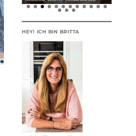
0
1
2
3
4
5
HEY! ICH BIN BRITTA