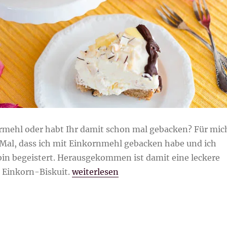
rmehl oder habt Ihr damit schon mal gebacken? Für mic
e Mal, dass ich mit Einkornmehl gebacken habe und ich
bin begeistert. Herausgekommen ist damit eine leckere
„Ananastorte mit Einkorn-Biskuit“
 Einkorn-Biskuit.
weiterlesen