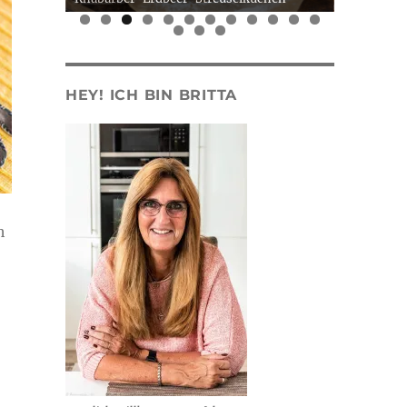
0
1
2
3
4
5
HEY! ICH BIN BRITTA
h