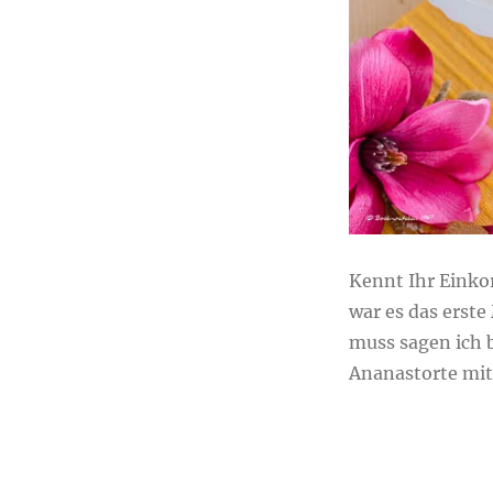
mit
Einkorn-
Biskuit
Kennt Ihr Einko
war es das erst
muss sagen ich 
Ananastorte mit