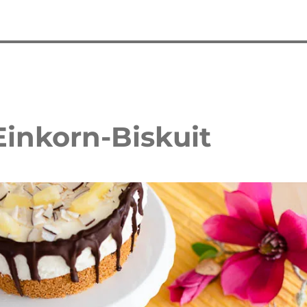
Einkorn-Biskuit
 Waffelkuchen mit Erdbeeren
Erdbeer Tiramisu Torte