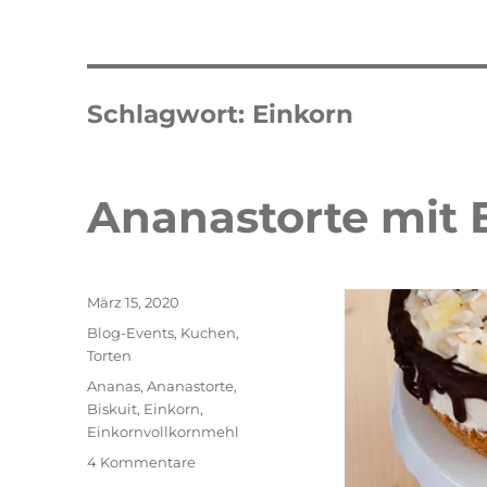
Schlagwort:
Einkorn
Ananastorte mit 
Veröffentlicht
März 15, 2020
am
Kategorien
Blog-Events
,
Kuchen
,
Torten
Schlagwörter
Ananas
,
Ananastorte
,
Biskuit
,
Einkorn
,
Einkornvollkornmehl
zu
4 Kommentare
Ananastorte
Double Erdbeer Eclairs
schneller