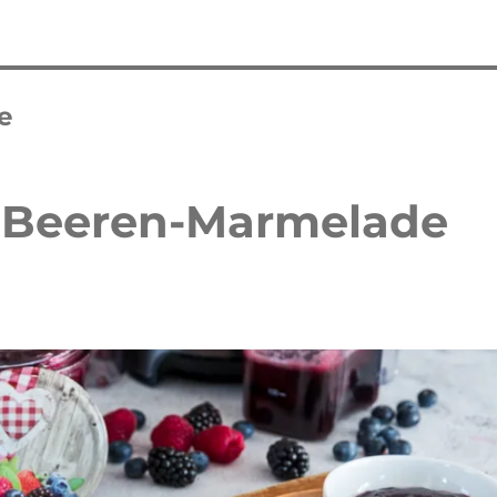
e
e Beeren-Marmelade
 Waffelkuchen mit Erdbeeren
Erdbeer Tiramisu Torte