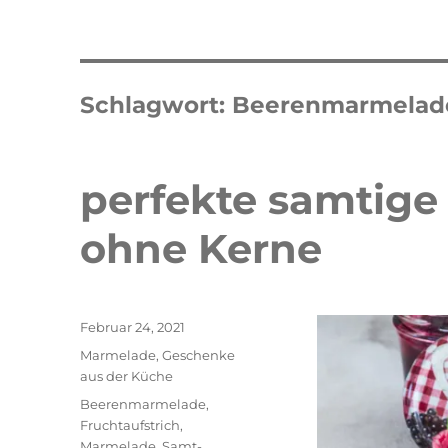
Schlagwort:
Beerenmarmelad
perfekte samtig
ohne Kerne
Veröffentlicht
Februar 24, 2021
am
Kategorien
Marmelade
,
Geschenke
aus der Küche
Schlagwörter
Beerenmarmelade
,
Fruchtaufstrich
,
Double Erdbeer Eclairs
schneller
Marmelade
,
Samt-