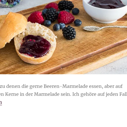
 zu denen die gerne Beeren-Marmelade essen, aber auf
en Kerne in der Marmelade sein. Ich gehöre auf jeden Fal
 samtige Beeren-Marmelade ohne Kerne“
n