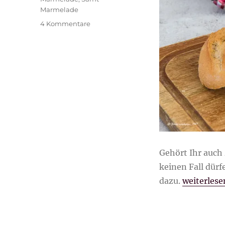
Marmelade
zu
4 Kommentare
perfekte
samtige
Beeren-
Marmelade
ohne
Kerne
Gehört Ihr auch
keinen Fall dürf
„perfekte
dazu.
weiterlese