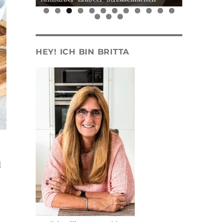
0
1
2
3
4
5
HEY! ICH BIN BRITTA
l