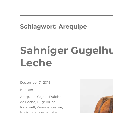
Schlagwort:
Arequipe
Sahniger Gugelhu
Leche
Veröffentlicht
Dezember 21, 2019
am
Kategorien
Kuchen
Schlagwörter
Arequipe
,
Cajeta
,
Dulche
de Leche
,
Gugelhupf
,
Karamell
,
Karamellcreme
,
Double Erdbeer Eclairs
schneller
Kastenkuchen
,
Manjar
,