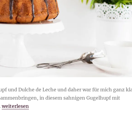
upf und Dulche de Leche und daher war für mich ganz kl
sammenbringen, in diesem sahnigen Gugelhupf mit
„Sahniger Gugelhupf mit Dulche de Leche“
.
weiterlesen