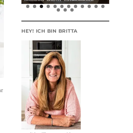
0
1
2
3
4
5
HEY! ICH BIN BRITTA
ar