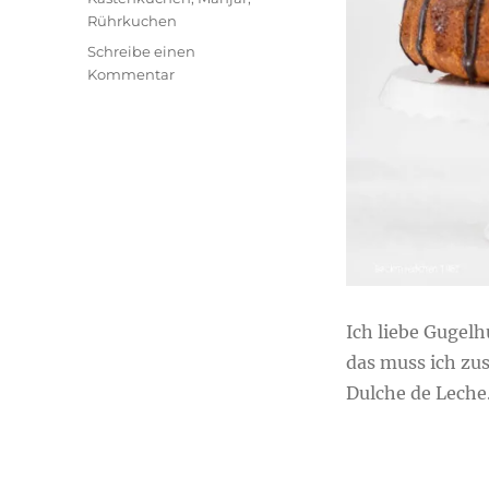
Rührkuchen
Schreibe einen
zu
Kommentar
Sahniger
Gugelhupf
mit
Dulche
de
Leche
Ich liebe Gugelh
das muss ich zu
Dulche de Leche