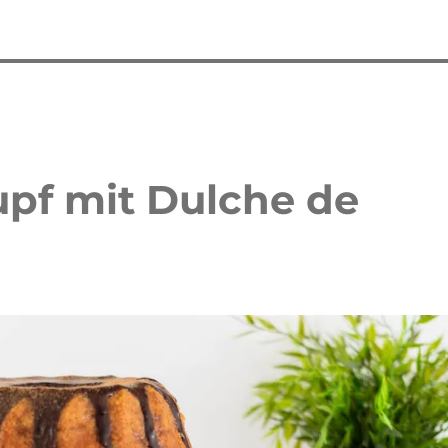
pf mit Dulche de
 Waffelkuchen mit Erdbeeren
Erdbeer Tiramisu Torte