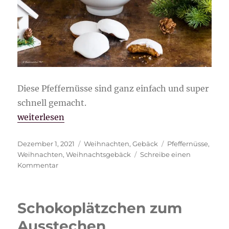
Diese Pfeffernüsse sind ganz einfach und super
schnell gemacht.
„Pfeffernüsse“
weiterlesen
Veröffentlicht
Kategorien
Schlagwörter
Dezember 1, 2021
Weihnachten
,
Gebäck
Pfeffernüsse
,
am
Weihnachten
,
Weihnachtsgebäck
Schreibe einen
zu
Kommentar
Pfeffernüsse
Schokoplätzchen zum
Ausstechen