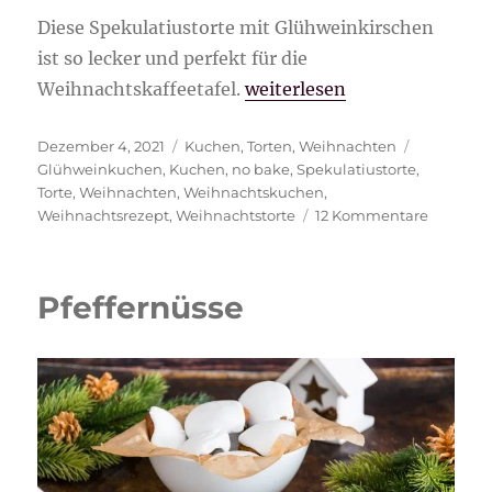
Diese Spekulatiustorte mit Glühweinkirschen
ist so lecker und perfekt für die
„Spekulatiustorte mit Glüh
Weihnachtskaffeetafel.
weiterlesen
Veröffentlicht
Kategorien
Schlagwör
Dezember 4, 2021
Kuchen
,
Torten
,
Weihnachten
am
Glühweinkuchen
,
Kuchen
,
no bake
,
Spekulatiustorte
,
Torte
,
Weihnachten
,
Weihnachtskuchen
,
zu
Weihnachtsrezept
,
Weihnachtstorte
12 Kommentare
Spekulat
mit
Glühwei
Pfeffernüsse