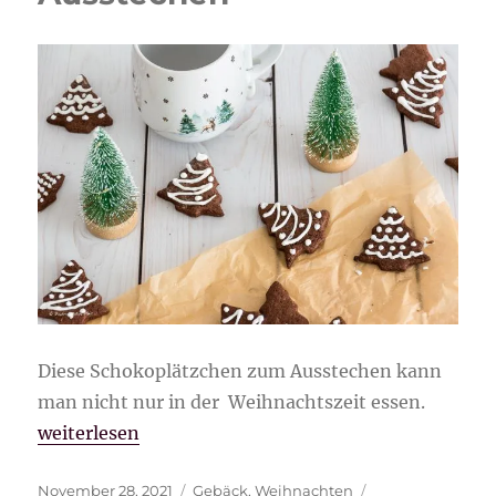
Diese Schokoplätzchen zum Ausstechen kann
man nicht nur in der Weihnachtszeit essen.
„Schokoplätzchen zum Ausstechen“
weiterlesen
Veröffentlicht
Kategorien
Schlagwörter
November 28, 2021
Gebäck
,
Weihnachten