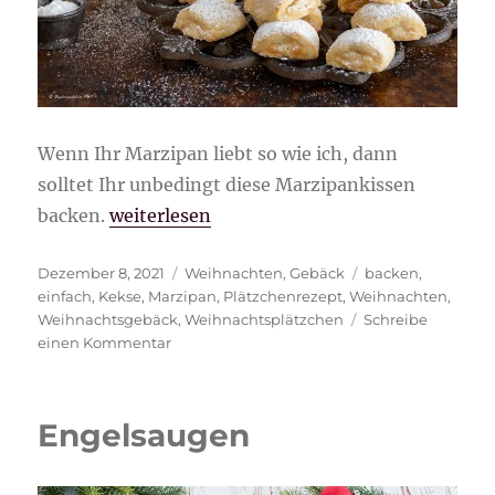
Wenn Ihr Marzipan liebt so wie ich, dann
solltet Ihr unbedingt diese Marzipankissen
„Marzipankissen“
backen.
weiterlesen
Veröffentlicht
Kategorien
Schlagwörter
Dezember 8, 2021
Weihnachten
,
Gebäck
backen
,
am
einfach
,
Kekse
,
Marzipan
,
Plätzchenrezept
,
Weihnachten
,
Weihnachtsgebäck
,
Weihnachtsplätzchen
Schreibe
zu
einen Kommentar
Marzipankissen
Engelsaugen