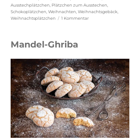
am
Ausstechplätzchen
,
Plätzchen zum Ausstechen
,
Schokoplätzchen
,
Weihnachten
,
Weihnachtsgebäck
,
zu
Weihnachtsplätzchen
1 Kommentar
Schokoplätzchen
zum
Ausstechen
Mandel-Ghriba