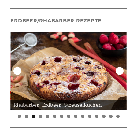
ERDBEER/RHABARBER REZEPTE
Rhabarber-Erdbeer-Streuselkuchen
Er
0
1
2
3
4
5