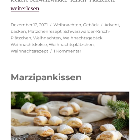
„Schwarzwälder-Kirsch-Plätzchen“
weiterlesen
Veröffentlicht
Kategorien
Schlagwörter
Dezember 12, 2021
Weihnachten
,
Gebäck
Advent
,
am
backen
,
Plätzchenrezept
,
Schwarzwälder-Kirsch-
Plätzchen
,
Weihnachten
,
Weihnachtsgebäck
,
Weihnachtskekse
,
Weihnachtsplätzchen
,
zu
Weihnachtsrezept
1 Kommentar
Schwarzwälder-
Kirsch-
Plätzchen
Marzipankissen