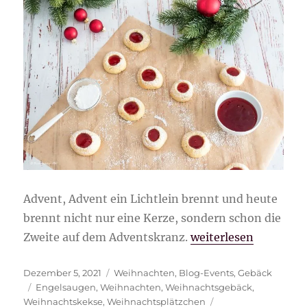
Advent, Advent ein Lichtlein brennt und heute
brennt nicht nur eine Kerze, sondern schon die
„Engelsaugen“
Zweite auf dem Adventskranz.
weiterlesen
Veröffentlicht
Kategorien
Dezember 5, 2021
Weihnachten
,
Blog-Events
,
Gebäck
am
Schlagwörter
Engelsaugen
,
Weihnachten
,
Weihnachtsgebäck
,
Weihnachtskekse
,
Weihnachtsplätzchen