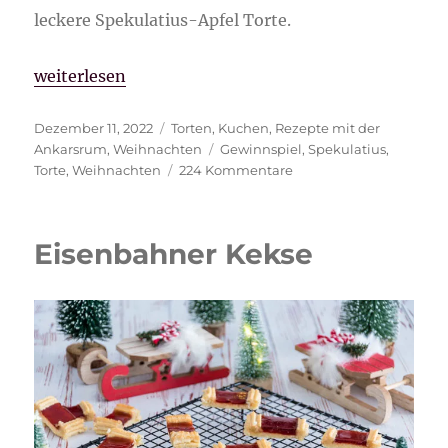
leckere Spekulatius-Apfel Torte.
„Spekulatius-Apfel Torte“
weiterlesen
Veröffentlicht
Kategorien
Dezember 11, 2022
Torten
,
Kuchen
,
Rezepte mit der
am
Schlagwörter
Ankarsrum
,
Weihnachten
Gewinnspiel
,
Spekulatius
,
zu
Torte
,
Weihnachten
224 Kommentare
Spekulatius-
Apfel
Torte
Eisenbahner Kekse