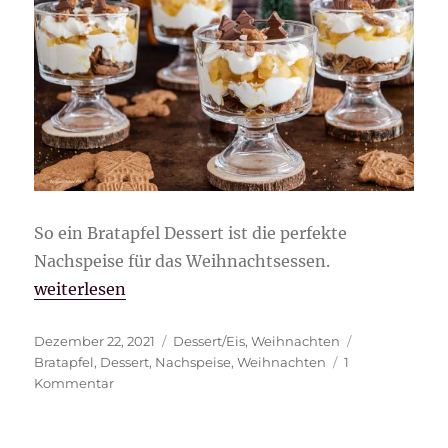
So ein Bratapfel Dessert ist die perfekte
Nachspeise für das Weihnachtsessen.
„Bratapfel Dessert“
weiterlesen
Veröffentlicht
Kategorien
Schlagwörter
Dezember 22, 2021
Dessert/Eis
,
Weihnachten
am
Bratapfel
,
Dessert
,
Nachspeise
,
Weihnachten
1
zu
Kommentar
Bratapfel
Dessert