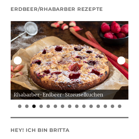
ERDBEER/RHABARBER REZEPTE
Rhabarber-Erdbeer-Streuselkuchen
Er
0
1
2
3
4
5
HEY! ICH BIN BRITTA