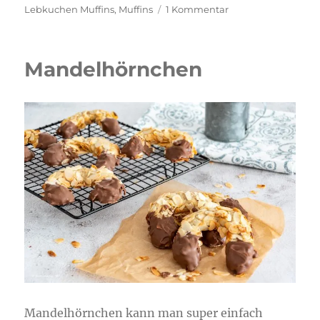
am
zu
Lebkuchen Muffins
,
Muffins
1 Kommentar
Lebkuchen
Muffins
Mandelhörnchen
Mandelhörnchen kann man super einfach