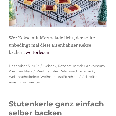
Wer Kekse mit Marmelade liebt, der sollte
unbedingt mal diese Eisenbahner Kekse
„Eisenbahner Kekse“
backen.
weiterlesen
Veröffentlicht
Kategorien
Dezember 3, 2022
Gebäck
,
Rezepte mit der Ankarsrum
,
am
Schlagwörter
Weihnachten
Weihnachten
,
Weihnachtsgebäck
,
Weihnachtskekse
,
Weihnachtsplätzchen
Schreibe
zu
einen Kommentar
Eisenbahner
Kekse
Stutenkerle ganz einfach
selber backen