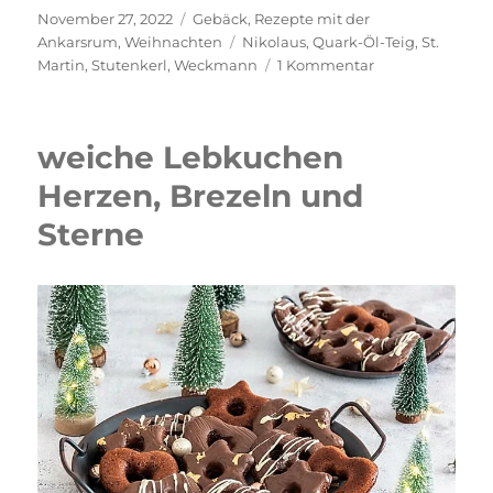
Veröffentlicht
Kategorien
November 27, 2022
Gebäck
,
Rezepte mit der
am
Schlagwörter
Ankarsrum
,
Weihnachten
Nikolaus
,
Quark-Öl-Teig
,
St.
zu
Martin
,
Stutenkerl
,
Weckmann
1 Kommentar
Stutenkerle
ganz
einfach
weiche Lebkuchen
selber
backen
Herzen, Brezeln und
Sterne