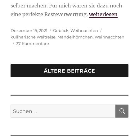
selber machen. Für mich waren sie dazu noch
„Mandelhörnchen“
eine perfekte Resteverwertung.
weiterlesen
Veröffentlicht
Kategorien
Schlagwörter
Dezember 15, 2021
Gebäck
,
Weihnachten
am
kulinarische Weltreise
,
Mandelhörnchen
,
Weihnacchten
zu
37 Kommentare
Mandelhörnchen
ÄLTERE BEITRÄGE
SU
Suche
nach: