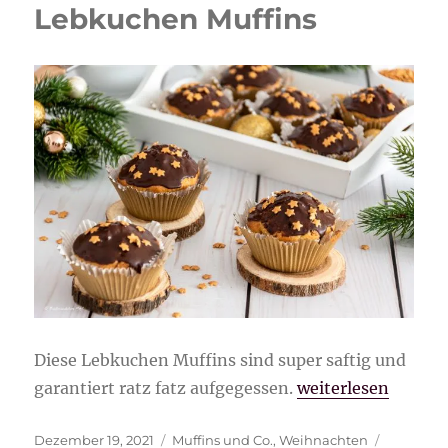
Lebkuchen Muffins
Diese Lebkuchen Muffins sind super saftig und
„Lebkuchen Muffi
garantiert ratz fatz aufgegessen.
weiterlesen
Veröffentlicht
Kategorien
Schlagwö
Dezember 19, 2021
Muffins und Co.
,
Weihnachten