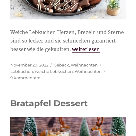
Weiche Lebkuchen Herzen, Brezeln und Sterne
sind so lecker und sie schmecken garantiert
„weiche Lebkuchen Herzen
besser wie die gekauften.
weiterlesen
Veröffentlicht
Kategorien
Schlagwörter
November 20, 2022
Gebäck
,
Weihnachten
am
Lebkuchen
,
weiche Lebkuchen
,
Weihnachten
zu
9 Kommentare
weiche
Lebkuchen
Herzen,
Bratapfel Dessert
Brezeln
und
Sterne