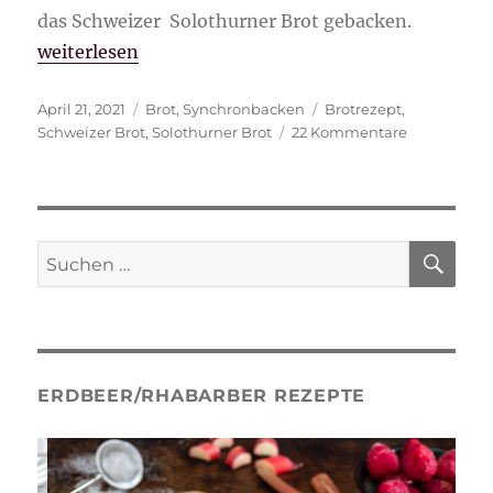
das Schweizer Solothurner Brot gebacken.
„Solothurner Brot“
weiterlesen
Veröffentlicht
Kategorien
Schlagwörter
April 21, 2021
Brot
,
Synchronbacken
Brotrezept
,
am
zu
Schweizer Brot
,
Solothurner Brot
22 Kommentare
Solothurner
Brot
SU
Suche
nach:
ERDBEER/RHABARBER REZEPTE