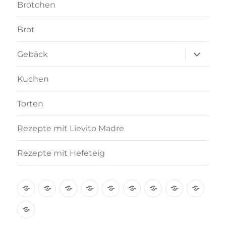
Brötchen
Brot
Unterme
Gebäck
anzeigen
Kuchen
Torten
Rezepte mit Lievito Madre
Rezepte mit Hefeteig
Über
Rezept-
Kooperation
Brötchen
Brot
Gebäck
Kuchen
Torten
Reze
mich
Index
mit
Rezepte
A-
Lievi
mit