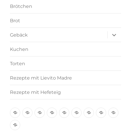
Brötchen
Brot
Unterme
Gebäck
anzeigen
Kuchen
Torten
Rezepte mit Lievito Madre
Rezepte mit Hefeteig
Über
Rezept-
Kooperation
Brötchen
Brot
Gebäck
Kuchen
Torten
Reze
mich
Index
mit
Rezepte
A-
Lievi