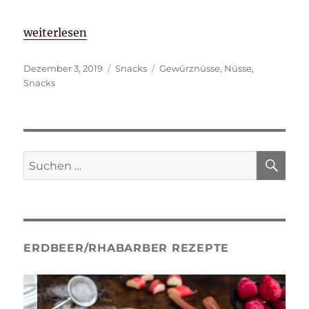
„Gewürznüsse“
weiterlesen
Veröffentlicht
Kategorien
Schlagwörter
Dezember 3, 2019
Snacks
Gewürznüsse
,
Nüsse
,
am
Snacks
SU
Suche
nach:
ERDBEER/RHABARBER REZEPTE