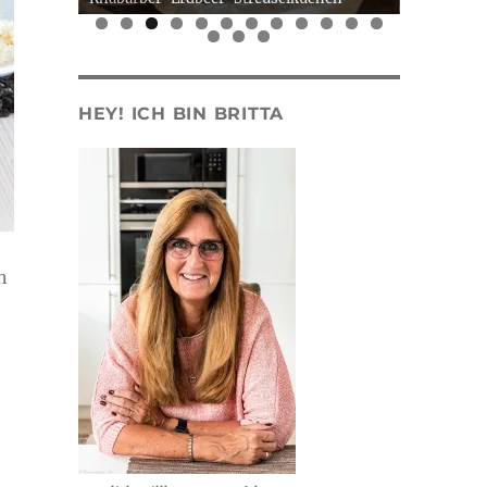
0
1
2
3
4
5
HEY! ICH BIN BRITTA
n