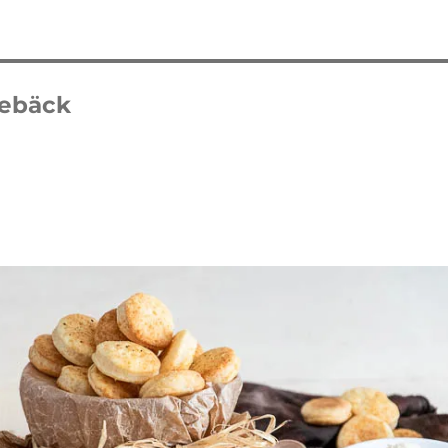
gebäck
 Waffelkuchen mit Erdbeeren
Erdbeer Tiramisu Torte