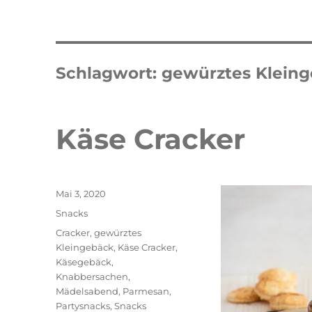
Schlagwort:
gewürztes Klein
Käse Cracker
Veröffentlicht
Mai 3, 2020
am
Kategorien
Snacks
Schlagwörter
Cracker
,
gewürztes
Kleingebäck
,
Käse Cracker
,
Käsegebäck
,
Knabbersachen
,
Mädelsabend
,
Parmesan
,
Partysnacks
,
Snacks
Double Erdbeer Eclairs
schneller