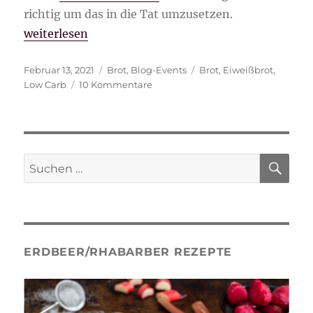
richtig um das in die Tat umzusetzen.
„Eiweißbrot“
weiterlesen
Veröffentlicht
Kategorien
Schlagwörter
Februar 13, 2021
Brot
,
Blog-Events
Brot
,
Eiweißbrot
,
am
zu
Low Carb
10 Kommentare
Eiweißbrot
SU
Suche
nach:
ERDBEER/RHABARBER REZEPTE