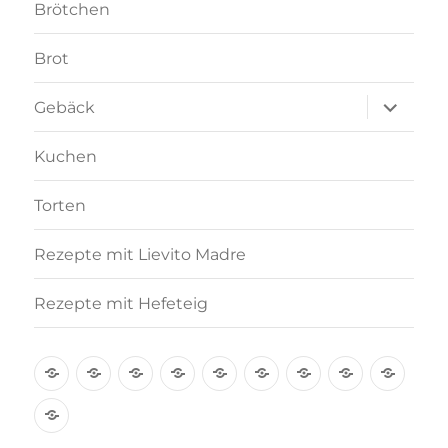
Brötchen
Brot
Unterme
Gebäck
anzeigen
Kuchen
Torten
Rezepte mit Lievito Madre
Rezepte mit Hefeteig
Über
Rezept-
Kooperation
Brötchen
Brot
Gebäck
Kuchen
Torten
Reze
mich
Index
mit
Rezepte
A-
Lievi
mit