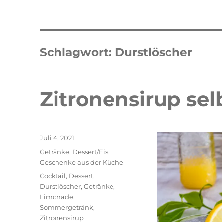
Schlagwort:
Durstlöscher
Zitronensirup se
Veröffentlicht
Juli 4, 2021
am
Kategorien
Getränke
,
Dessert/Eis
,
Geschenke aus der Küche
Schlagwörter
Cocktail
,
Dessert
,
Durstlöscher
,
Getränke
,
Limonade
,
Sommergetränk
,
Zitronensirup
Double Erdbeer Eclairs
schneller