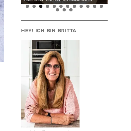
0
1
2
3
4
5
HEY! ICH BIN BRITTA