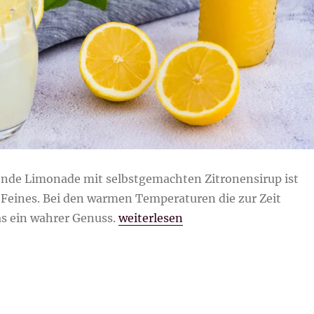
hende Limonade mit selbstgemachten Zitronensirup ist
 Feines. Bei den warmen Temperaturen die zur Zeit
„Zitronensirup selber machen“
as ein wahrer Genuss.
weiterlesen