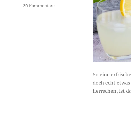
zu
30 Kommentare
Zitronensirup
selber
machen
So eine erfrisc
doch echt etwas
herrschen, ist d