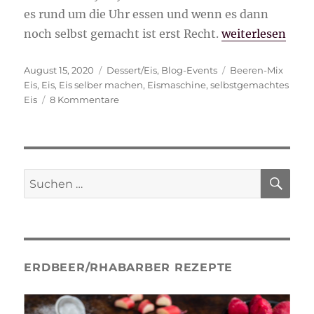
es rund um die Uhr essen und wenn es dann
„fruchtiges Bee
noch selbst gemacht ist erst Recht.
weiterlesen
Veröffentlicht
Kategorien
Schlagwörter
August 15, 2020
Dessert/Eis
,
Blog-Events
Beeren-Mix
am
Eis
,
Eis
,
Eis selber machen
,
Eismaschine
,
selbstgemachtes
zu
Eis
8 Kommentare
fruchtiges
Beeren-
Mix
Eis
SU
Suche
nach:
ERDBEER/RHABARBER REZEPTE