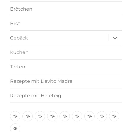
Brötchen
Brot
Unterme
Gebäck
anzeigen
Kuchen
Torten
Rezepte mit Lievito Madre
Rezepte mit Hefeteig
Über
Rezept-
Kooperation
Brötchen
Brot
Gebäck
Kuchen
Torten
Reze
mich
Index
mit
Rezepte
A-
Lievi