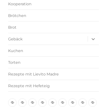
Kooperation
Brötchen
Brot
Unterme
Gebäck
anzeigen
Kuchen
Torten
Rezepte mit Lievito Madre
Rezepte mit Hefeteig
Über
Rezept-
Kooperation
Brötchen
Brot
Gebäck
Kuchen
Torten
Reze